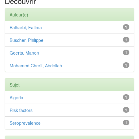
Découvrir
Auteur(e)
Balharbi, Fatima
1
Büscher, Philippe
1
Geerts, Manon
1
Mohamed Cherif, Abdellah
1
Sujet
Algeria
1
Risk factors
1
Seroprevalence
1