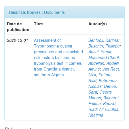
Résultats trouvés : Documents
Date de
Titre
Auteur(s)
publication
2020-12-01
Assessment of
Benfodil, Karima
;
Trypanosoma evansi
Büscher, Philippe
;
prevalence and associated
Ansel, Samir
;
risk factors by immune
Mohamed Cherif,
trypanolysis test in camels
Abdellah
;
Abdelli,
from Ghardaïa district,
Amine
;
Van Reet,
southern Algeria
Nick
;
Fettata,
Said
;
Bebronne,
Nicolas
;
Dehou,
Sara
;
Geerts,
Manon
;
Balharbi,
Fatima
;
Bouzid,
Riad
;
Ait-Oudhia,
Khatima