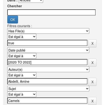
Dans :
Chercher
Filtres courants :