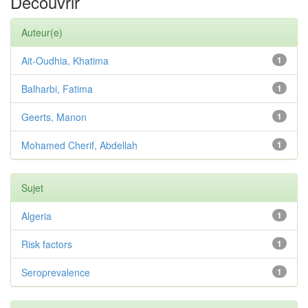
Découvrir
Auteur(e)
Ait-Oudhia, Khatima
1
Balharbi, Fatima
1
Geerts, Manon
1
Mohamed Cherif, Abdellah
1
Sujet
Algeria
1
Risk factors
1
Seroprevalence
1