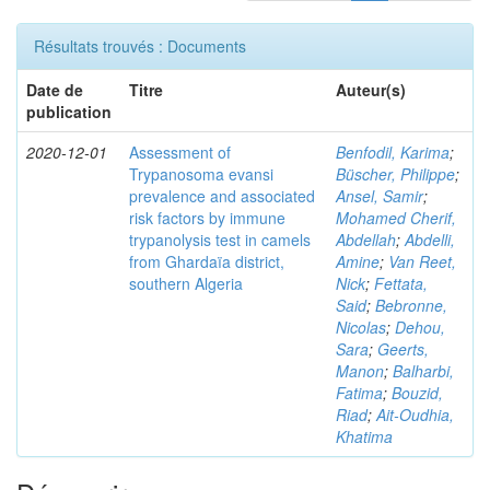
Résultats trouvés : Documents
Date de
Titre
Auteur(s)
publication
2020-12-01
Assessment of
Benfodil, Karima
;
Trypanosoma evansi
Büscher, Philippe
;
prevalence and associated
Ansel, Samir
;
risk factors by immune
Mohamed Cherif,
trypanolysis test in camels
Abdellah
;
Abdelli,
from Ghardaïa district,
Amine
;
Van Reet,
southern Algeria
Nick
;
Fettata,
Said
;
Bebronne,
Nicolas
;
Dehou,
Sara
;
Geerts,
Manon
;
Balharbi,
Fatima
;
Bouzid,
Riad
;
Ait-Oudhia,
Khatima