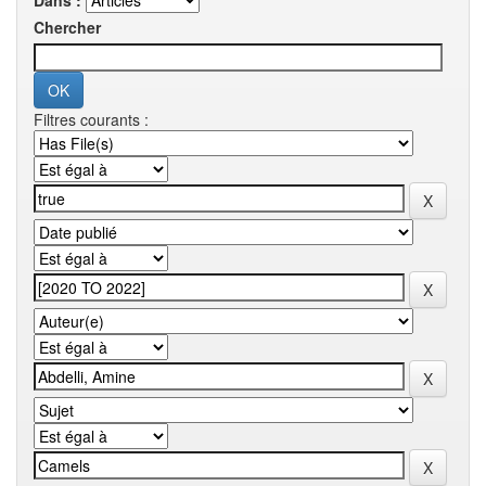
Dans :
Chercher
Filtres courants :