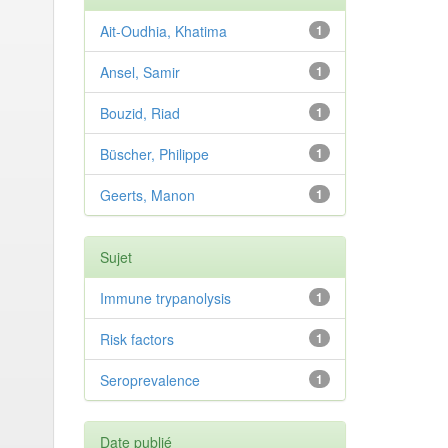
Ait-Oudhia, Khatima
1
Ansel, Samir
1
Bouzid, Riad
1
Büscher, Philippe
1
Geerts, Manon
1
Sujet
Immune trypanolysis
1
Risk factors
1
Seroprevalence
1
Date publié