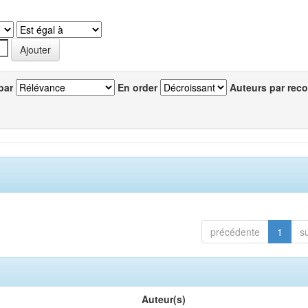
par
En order
Auteurs par reco
précédente
1
s
Auteur(s)