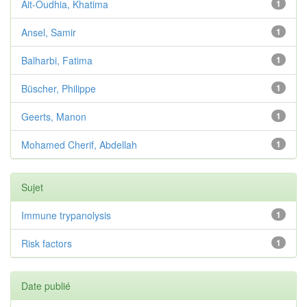
Ait-Oudhia, Khatima
1
Ansel, Samir
1
Balharbi, Fatima
1
Büscher, Philippe
1
Geerts, Manon
1
Mohamed Cherif, Abdellah
1
Sujet
Immune trypanolysis
1
Risk factors
1
Date publié