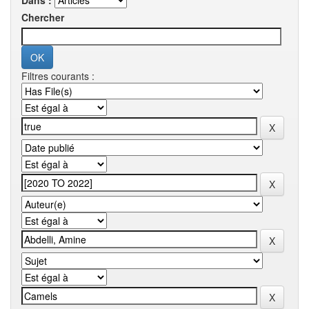
Dans :
Chercher
Filtres courants :