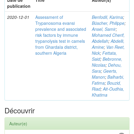
Date de
Titre
Auteur(s)
publication
2020-12-01
Assessment of
Benfodil, Karima
;
Trypanosoma evansi
Büscher, Philippe
;
prevalence and associated
Ansel, Samir
;
risk factors by immune
Mohamed Cherif,
trypanolysis test in camels
Abdellah
;
Abdelli,
from Ghardaïa district,
Amine
;
Van Reet,
southern Algeria
Nick
;
Fettata,
Said
;
Bebronne,
Nicolas
;
Dehou,
Sara
;
Geerts,
Manon
;
Balharbi,
Fatima
;
Bouzid,
Riad
;
Ait-Oudhia,
Khatima
Découvrir
Auteur(e)