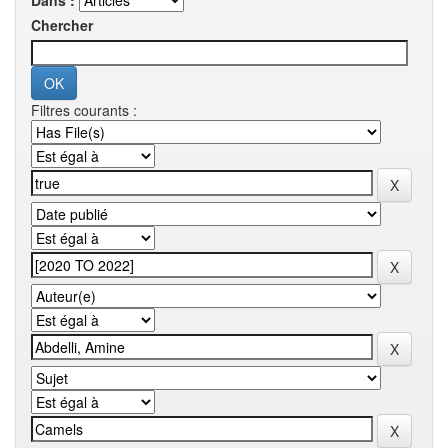
Dans :
Chercher
Filtres courants :