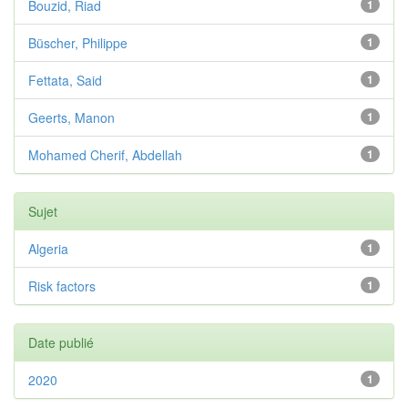
Bouzid, Riad
1
Büscher, Philippe
1
Fettata, Said
1
Geerts, Manon
1
Mohamed Cherif, Abdellah
1
Sujet
Algeria
1
Risk factors
1
Date publié
2020
1