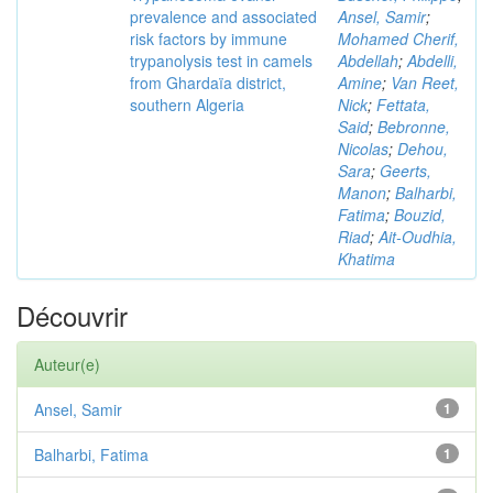
prevalence and associated
Ansel, Samir
;
risk factors by immune
Mohamed Cherif,
trypanolysis test in camels
Abdellah
;
Abdelli,
from Ghardaïa district,
Amine
;
Van Reet,
southern Algeria
Nick
;
Fettata,
Said
;
Bebronne,
Nicolas
;
Dehou,
Sara
;
Geerts,
Manon
;
Balharbi,
Fatima
;
Bouzid,
Riad
;
Ait-Oudhia,
Khatima
Découvrir
Auteur(e)
Ansel, Samir
1
Balharbi, Fatima
1