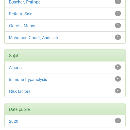
Büscher, Philippe
1
Fettata, Said
1
Geerts, Manon
1
Mohamed Cherif, Abdellah
1
Sujet
Algeria
1
Immune trypanolysis
1
Risk factors
1
Date publié
2020
1