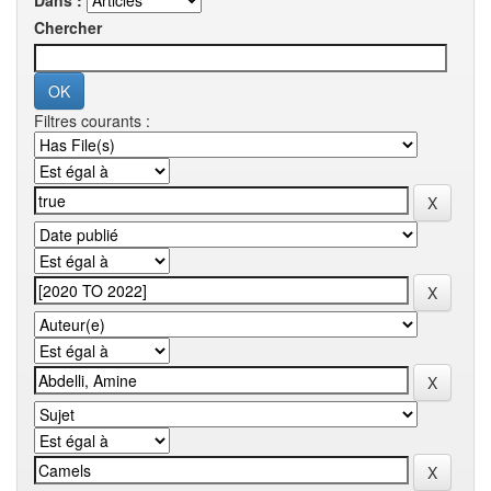
Dans :
Chercher
Filtres courants :