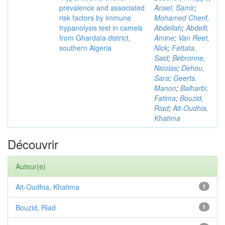
prevalence and associated
Ansel, Samir
;
risk factors by immune
Mohamed Cherif,
trypanolysis test in camels
Abdellah
;
Abdelli,
from Ghardaïa district,
Amine
;
Van Reet,
southern Algeria
Nick
;
Fettata,
Said
;
Bebronne,
Nicolas
;
Dehou,
Sara
;
Geerts,
Manon
;
Balharbi,
Fatima
;
Bouzid,
Riad
;
Ait-Oudhia,
Khatima
Découvrir
Auteur(e)
Ait-Oudhia, Khatima
1
Bouzid, Riad
1