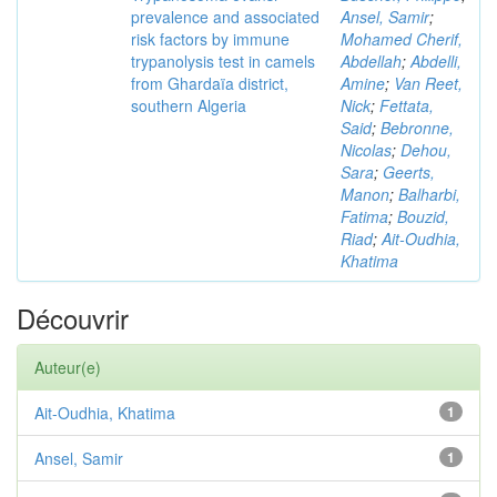
prevalence and associated
Ansel, Samir
;
risk factors by immune
Mohamed Cherif,
trypanolysis test in camels
Abdellah
;
Abdelli,
from Ghardaïa district,
Amine
;
Van Reet,
southern Algeria
Nick
;
Fettata,
Said
;
Bebronne,
Nicolas
;
Dehou,
Sara
;
Geerts,
Manon
;
Balharbi,
Fatima
;
Bouzid,
Riad
;
Ait-Oudhia,
Khatima
Découvrir
Auteur(e)
Ait-Oudhia, Khatima
1
Ansel, Samir
1