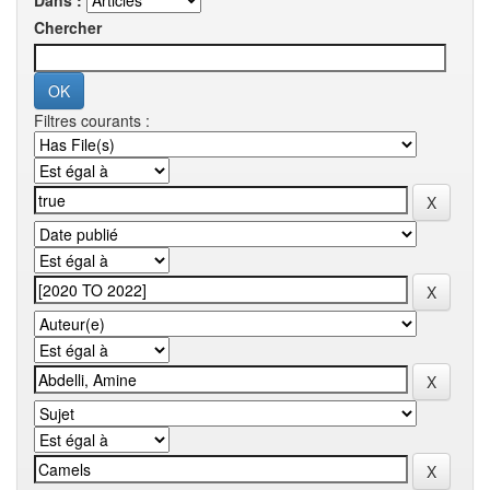
Dans :
Chercher
Filtres courants :