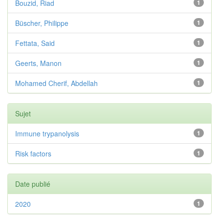
Bouzid, Riad
1
Büscher, Philippe
1
Fettata, Said
1
Geerts, Manon
1
Mohamed Cherif, Abdellah
1
Sujet
Immune trypanolysis
1
Risk factors
1
Date publié
2020
1