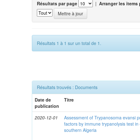
Résultats par page
|
Arranger les items 
Résultats 1 à 1 sur un total de 1.
Résultats trouvés : Documents
Date de
Titre
publication
2020-12-01
Assessment of Trypanosoma evansi pr
factors by immune trypanolysis test in
southern Algeria