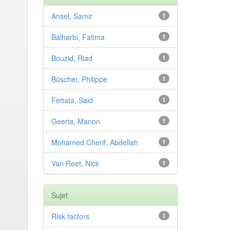
Ansel, Samir
1
Balharbi, Fatima
1
Bouzid, Riad
1
Büscher, Philippe
1
Fettata, Said
1
Geerts, Manon
1
Mohamed Cherif, Abdellah
1
Van Reet, Nick
1
Sujet
Risk factors
1