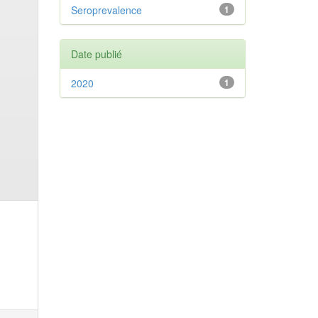
Seroprevalence
1
Date publié
2020
1