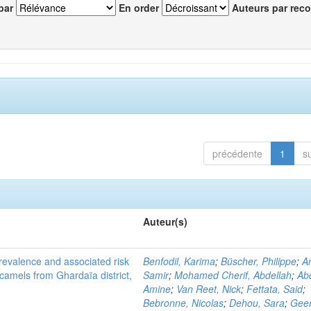
par
En order
Auteurs par reco
précédente
1
s
Auteur(s)
evalence and associated risk
Benfodil, Karima
;
Büscher, Philippe
;
A
 camels from Ghardaïa district,
Samir
;
Mohamed Cherif, Abdellah
;
Abd
Amine
;
Van Reet, Nick
;
Fettata, Said
;
Bebronne, Nicolas
;
Dehou, Sara
;
Geer