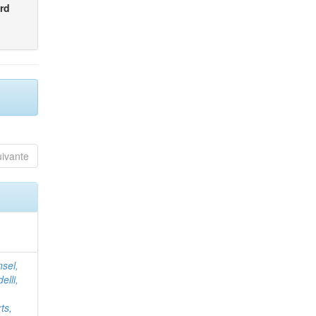
rd
uivante
nsel,
elli,
ts,