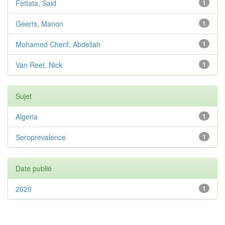
Fettata, Said
1
Geerts, Manon
1
Mohamed Cherif, Abdellah
1
Van Reet, Nick
1
Sujet
Algeria
1
Seroprevalence
1
Date publié
2020
1