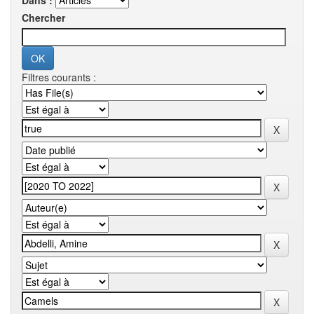
Dans :
Chercher
Filtres courants :