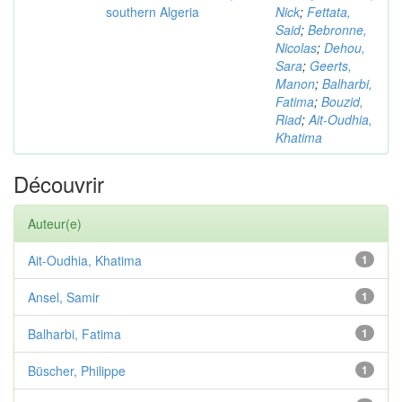
southern Algeria
Nick
;
Fettata,
Said
;
Bebronne,
Nicolas
;
Dehou,
Sara
;
Geerts,
Manon
;
Balharbi,
Fatima
;
Bouzid,
Riad
;
Ait-Oudhia,
Khatima
Découvrir
Auteur(e)
Ait-Oudhia, Khatima
1
Ansel, Samir
1
Balharbi, Fatima
1
Büscher, Philippe
1