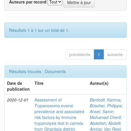
Auteurs par record
Résultats 1 à 1 sur un total de 1.
précédente
1
suivante
Résultats trouvés : Documents
Date de
Titre
Auteur(s)
publication
2020-12-01
Assessment of
Benfodil, Karima
;
Trypanosoma evansi
Büscher, Philippe
;
prevalence and associated
Ansel, Samir
;
risk factors by immune
Mohamed Cherif,
trypanolysis test in camels
Abdellah
;
Abdelli,
from Ghardaïa district,
Amine
;
Van Reet,