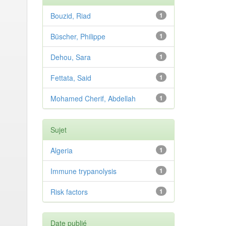
Bouzid, Riad
1
Büscher, Philippe
1
Dehou, Sara
1
Fettata, Said
1
Mohamed Cherif, Abdellah
1
Sujet
Algeria
1
Immune trypanolysis
1
Risk factors
1
Date publié