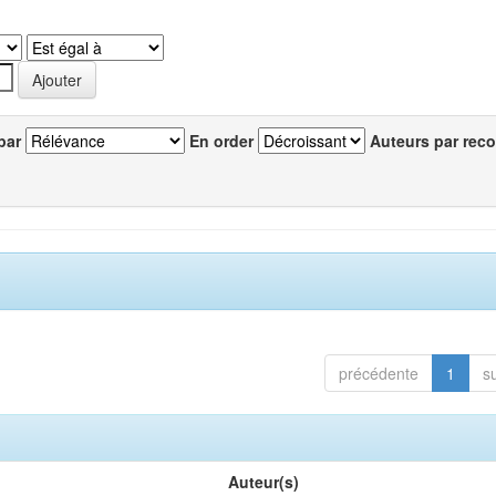
par
En order
Auteurs par reco
précédente
1
s
Auteur(s)