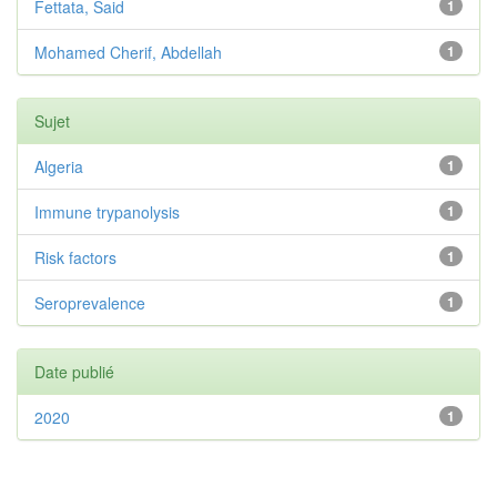
Fettata, Said
1
Mohamed Cherif, Abdellah
1
Sujet
Algeria
1
Immune trypanolysis
1
Risk factors
1
Seroprevalence
1
Date publié
2020
1