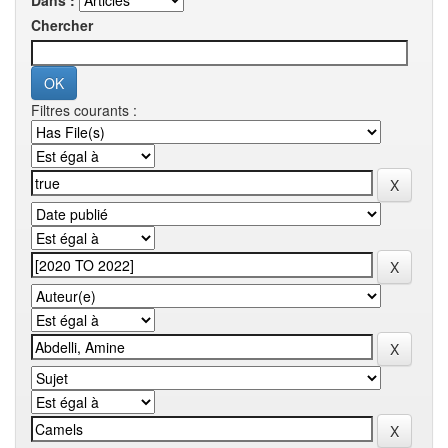
Dans :
Chercher
Filtres courants :