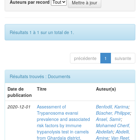
Auteurs par record
Résultats 1 à 1 sur un total de 1.
précédente
1
suivante
Résultats trouvés : Documents
Date de
Titre
Auteur(s)
publication
2020-12-01
Assessment of
Benfodil, Karima
;
Trypanosoma evansi
Büscher, Philippe
;
prevalence and associated
Ansel, Samir
;
risk factors by immune
Mohamed Cherif,
trypanolysis test in camels
Abdellah
;
Abdelli,
from Ghardaïa district,
Amine
;
Van Reet,