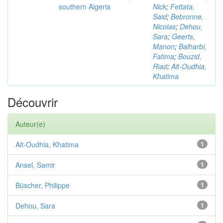
southern Algeria
Nick
;
Fettata,
Said
;
Bebronne,
Nicolas
;
Dehou,
Sara
;
Geerts,
Manon
;
Balharbi,
Fatima
;
Bouzid,
Riad
;
Ait-Oudhia,
Khatima
Découvrir
Auteur(e)
Ait-Oudhia, Khatima
1
Ansel, Samir
1
Büscher, Philippe
1
Dehou, Sara
1