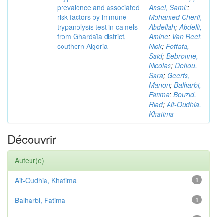
prevalence and associated
Ansel, Samir
;
risk factors by immune
Mohamed Cherif,
trypanolysis test in camels
Abdellah
;
Abdelli,
from Ghardaïa district,
Amine
;
Van Reet,
southern Algeria
Nick
;
Fettata,
Said
;
Bebronne,
Nicolas
;
Dehou,
Sara
;
Geerts,
Manon
;
Balharbi,
Fatima
;
Bouzid,
Riad
;
Ait-Oudhia,
Khatima
Découvrir
Auteur(e)
Ait-Oudhia, Khatima
1
Balharbi, Fatima
1