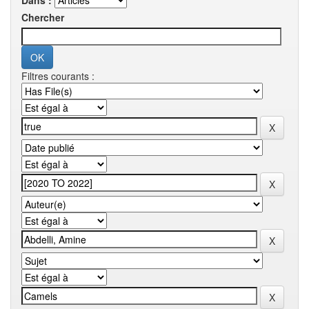
Dans :
Chercher
Filtres courants :