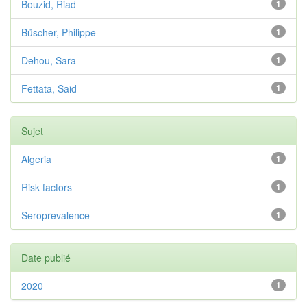
Bouzid, Riad
1
Büscher, Philippe
1
Dehou, Sara
1
Fettata, Said
1
Sujet
Algeria
1
Risk factors
1
Seroprevalence
1
Date publié
2020
1