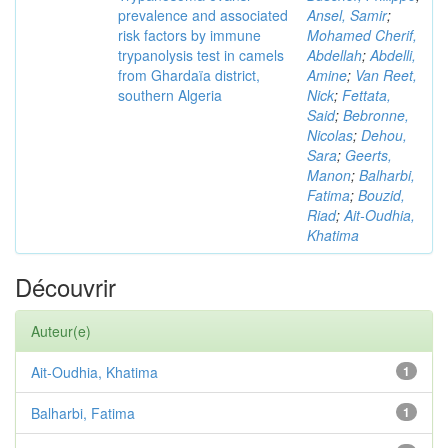
prevalence and associated
Ansel, Samir
;
risk factors by immune
Mohamed Cherif,
trypanolysis test in camels
Abdellah
;
Abdelli,
from Ghardaïa district,
Amine
;
Van Reet,
southern Algeria
Nick
;
Fettata,
Said
;
Bebronne,
Nicolas
;
Dehou,
Sara
;
Geerts,
Manon
;
Balharbi,
Fatima
;
Bouzid,
Riad
;
Ait-Oudhia,
Khatima
Découvrir
Auteur(e)
Ait-Oudhia, Khatima
1
Balharbi, Fatima
1