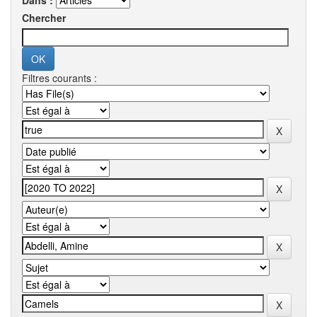
Dans :
Chercher
Filtres courants :