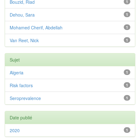
Bouzid, Riad
1
Dehou, Sara
1
Mohamed Cherif, Abdellah
1
Van Reet, Nick
1
Sujet
Algeria
1
Risk factors
1
Seroprevalence
1
Date publié
2020
1