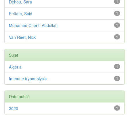
Dehou, Sara
1
Fettata, Said
1
Mohamed Cherif, Abdellah
1
Van Reet, Nick
1
Sujet
Algeria
1
Immune trypanolysis
1
Date publié
2020
1