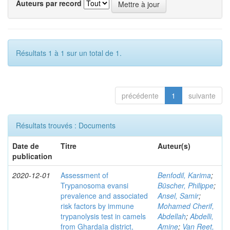
Auteurs par record
Résultats 1 à 1 sur un total de 1.
précédente
1
suivante
Résultats trouvés : Documents
Date de
Titre
Auteur(s)
publication
2020-12-01
Assessment of
Benfodil, Karima
;
Trypanosoma evansi
Büscher, Philippe
;
prevalence and associated
Ansel, Samir
;
risk factors by immune
Mohamed Cherif,
trypanolysis test in camels
Abdellah
;
Abdelli,
from Ghardaïa district,
Amine
;
Van Reet,