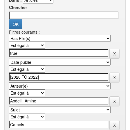
Dans :
Chercher
Filtres courants :