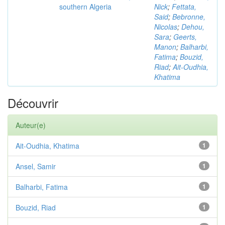
southern Algeria
Nick
;
Fettata,
Said
;
Bebronne,
Nicolas
;
Dehou,
Sara
;
Geerts,
Manon
;
Balharbi,
Fatima
;
Bouzid,
Riad
;
Ait-Oudhia,
Khatima
Découvrir
Auteur(e)
Ait-Oudhia, Khatima
1
Ansel, Samir
1
Balharbi, Fatima
1
Bouzid, Riad
1