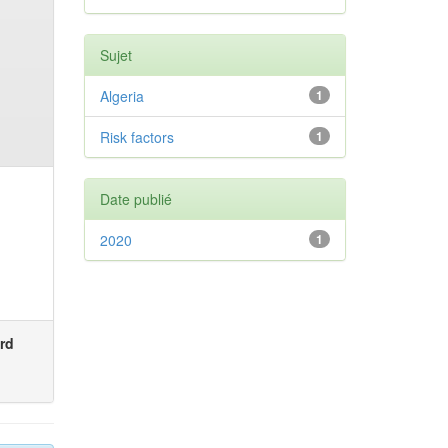
Sujet
Algeria
1
Risk factors
1
Date publié
2020
1
rd