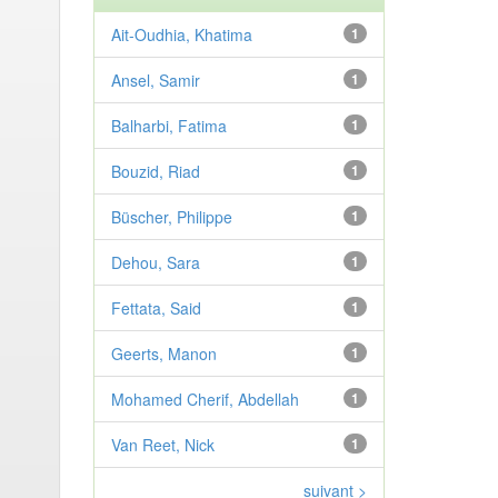
Ait-Oudhia, Khatima
1
Ansel, Samir
1
Balharbi, Fatima
1
Bouzid, Riad
1
Büscher, Philippe
1
Dehou, Sara
1
Fettata, Said
1
Geerts, Manon
1
Mohamed Cherif, Abdellah
1
Van Reet, Nick
1
suivant >