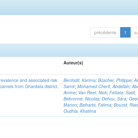
précédente
1
s
Auteur(s)
evalence and associated risk
Benfodil, Karima
;
Büscher, Philippe
;
A
 camels from Ghardaïa district,
Samir
;
Mohamed Cherif, Abdellah
;
Abd
Amine
;
Van Reet, Nick
;
Fettata, Said
;
Bebronne, Nicolas
;
Dehou, Sara
;
Geer
Manon
;
Balharbi, Fatima
;
Bouzid, Ria
Oudhia, Khatima