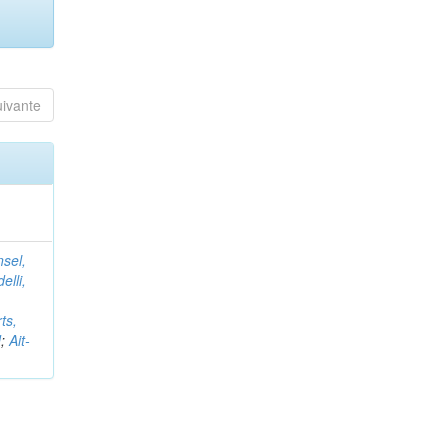
uivante
nsel,
elli,
ts,
d
;
Ait-