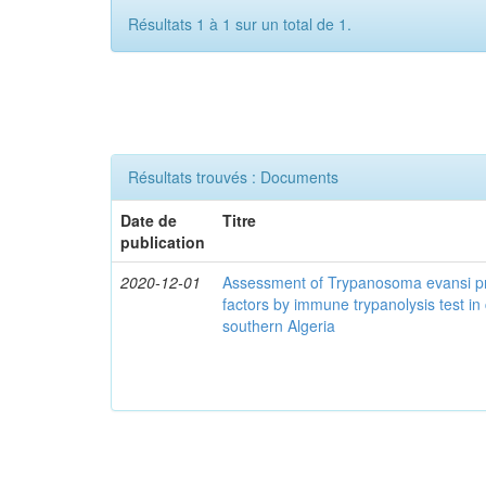
Résultats 1 à 1 sur un total de 1.
Résultats trouvés : Documents
Date de
Titre
publication
2020-12-01
Assessment of Trypanosoma evansi pr
factors by immune trypanolysis test in
southern Algeria