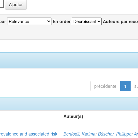
par
En order
Auteurs par reco
précédente
1
s
Auteur(s)
evalence and associated risk
Benfodil, Karima
;
Büscher, Philippe
;
A