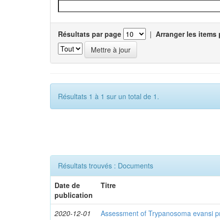
Résultats par page
|
Arranger les items 
Résultats 1 à 1 sur un total de 1.
Résultats trouvés : Documents
Date de
Titre
publication
2020-12-01
Assessment of Trypanosoma evansi pr