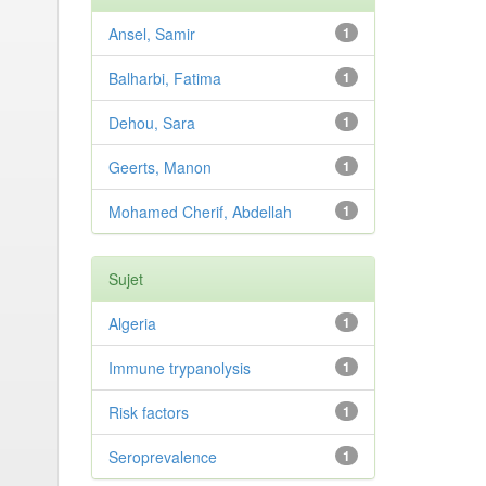
Ansel, Samir
1
Balharbi, Fatima
1
Dehou, Sara
1
Geerts, Manon
1
Mohamed Cherif, Abdellah
1
Sujet
Algeria
1
Immune trypanolysis
1
Risk factors
1
Seroprevalence
1