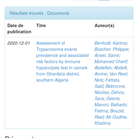
Résultats trouvés : Documents
Date de
Titre
Auteur(s)
publication
2020-12-01
Assessment of
Benfodil, Karima
;
Trypanosoma evansi
Büscher, Philippe
;
prevalence and associated
Ansel, Samir
;
risk factors by immune
Mohamed Cherif,
trypanolysis test in camels
Abdellah
;
Abdelli,
from Ghardaïa district,
Amine
;
Van Reet,
southern Algeria
Nick
;
Fettata,
Said
;
Bebronne,
Nicolas
;
Dehou,
Sara
;
Geerts,
Manon
;
Balharbi,
Fatima
;
Bouzid,
Riad
;
Ait-Oudhia,
Khatima