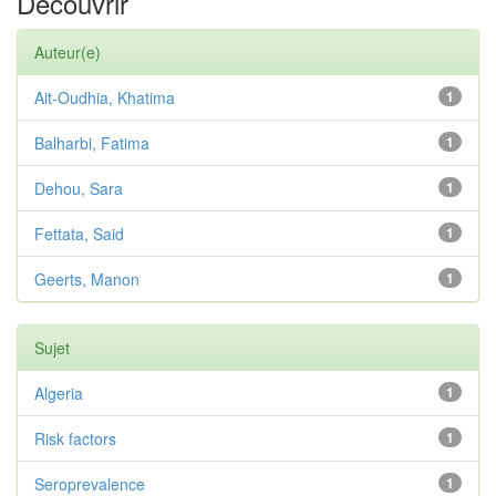
Découvrir
Auteur(e)
Ait-Oudhia, Khatima
1
Balharbi, Fatima
1
Dehou, Sara
1
Fettata, Said
1
Geerts, Manon
1
Sujet
Algeria
1
Risk factors
1
Seroprevalence
1