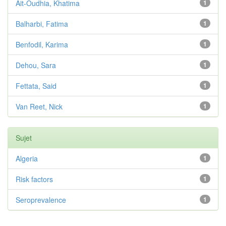
Ait-Oudhia, Khatima
1
Balharbi, Fatima
1
Benfodil, Karima
1
Dehou, Sara
1
Fettata, Said
1
Van Reet, Nick
1
Sujet
Algeria
1
Risk factors
1
Seroprevalence
1