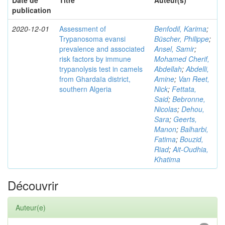
Date de
Titre
Auteur(s)
publication
2020-12-01
Assessment of
Benfodil, Karima
;
Trypanosoma evansi
Büscher, Philippe
;
prevalence and associated
Ansel, Samir
;
risk factors by immune
Mohamed Cherif,
trypanolysis test in camels
Abdellah
;
Abdelli,
from Ghardaïa district,
Amine
;
Van Reet,
southern Algeria
Nick
;
Fettata,
Said
;
Bebronne,
Nicolas
;
Dehou,
Sara
;
Geerts,
Manon
;
Balharbi,
Fatima
;
Bouzid,
Riad
;
Ait-Oudhia,
Khatima
Découvrir
Auteur(e)