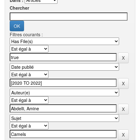
Dans :
Chercher
Filtres courants :