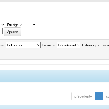
par
En order
Auteurs par reco
précédente
1
s