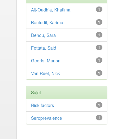
Ait-Oudhia, Khatima
1
Benfodil, Karima
1
Dehou, Sara
1
Fettata, Said
1
Geerts, Manon
1
Van Reet, Nick
1
Sujet
Risk factors
1
Seroprevalence
1