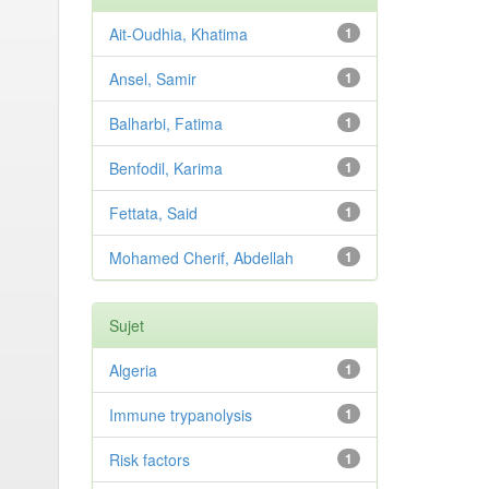
Ait-Oudhia, Khatima
1
Ansel, Samir
1
Balharbi, Fatima
1
Benfodil, Karima
1
Fettata, Said
1
Mohamed Cherif, Abdellah
1
Sujet
Algeria
1
Immune trypanolysis
1
Risk factors
1