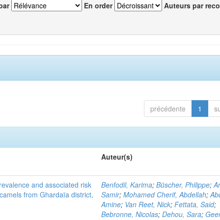
par
En order
Auteurs par reco
précédente
1
s
Auteur(s)
evalence and associated risk
Benfodil, Karima
;
Büscher, Philippe
;
A
 camels from Ghardaïa district,
Samir
;
Mohamed Cherif, Abdellah
;
Abd
Amine
;
Van Reet, Nick
;
Fettata, Said
;
Bebronne, Nicolas
;
Dehou, Sara
;
Geer