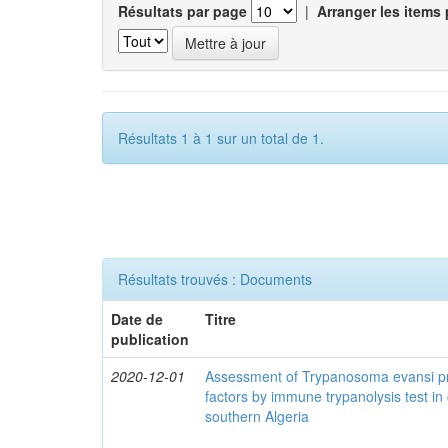
Résultats par page
|
Arranger les items 
Résultats 1 à 1 sur un total de 1.
Résultats trouvés : Documents
Date de
Titre
publication
2020-12-01
Assessment of Trypanosoma evansi pr
factors by immune trypanolysis test in
southern Algeria