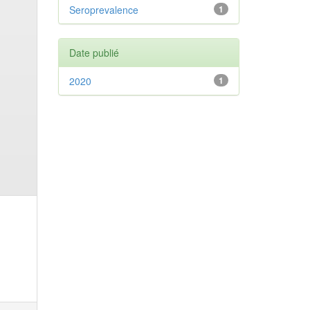
Seroprevalence
1
Date publié
2020
1