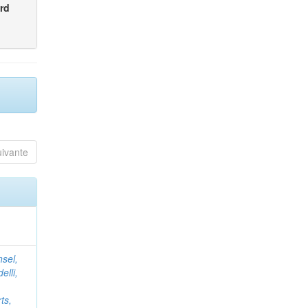
rd
uivante
nsel,
elli,
ts,