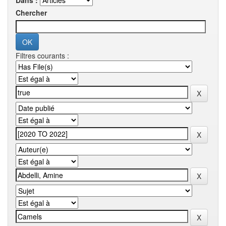
Dans :
Chercher
Filtres courants :