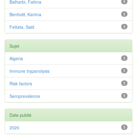
Balharbi, Fatima
1
Benfodil, Karima
1
Fettata, Said
1
Sujet
Algeria
1
Immune trypanolysis
1
Risk factors
1
Seroprevalence
1
Date publié
2020
1