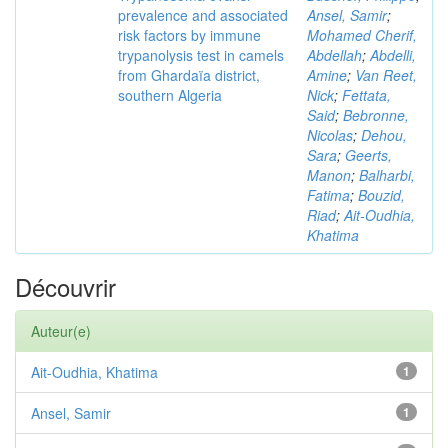
prevalence and associated
Ansel, Samir
;
risk factors by immune
Mohamed Cherif,
trypanolysis test in camels
Abdellah
;
Abdelli,
from Ghardaïa district,
Amine
;
Van Reet,
southern Algeria
Nick
;
Fettata,
Said
;
Bebronne,
Nicolas
;
Dehou,
Sara
;
Geerts,
Manon
;
Balharbi,
Fatima
;
Bouzid,
Riad
;
Ait-Oudhia,
Khatima
Découvrir
Auteur(e)
Ait-Oudhia, Khatima
1
Ansel, Samir
1