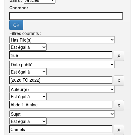
Dans :
Chercher
Filtres courants :