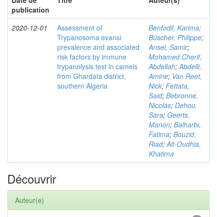
Date de
Titre
Auteur(s)
publication
2020-12-01
Assessment of
Benfodil, Karima
;
Trypanosoma evansi
Büscher, Philippe
;
prevalence and associated
Ansel, Samir
;
risk factors by immune
Mohamed Cherif,
trypanolysis test in camels
Abdellah
;
Abdelli,
from Ghardaïa district,
Amine
;
Van Reet,
southern Algeria
Nick
;
Fettata,
Said
;
Bebronne,
Nicolas
;
Dehou,
Sara
;
Geerts,
Manon
;
Balharbi,
Fatima
;
Bouzid,
Riad
;
Ait-Oudhia,
Khatima
Découvrir
Auteur(e)