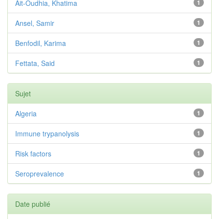
Ait-Oudhia, Khatima
1
Ansel, Samir
1
Benfodil, Karima
1
Fettata, Said
1
Sujet
Algeria
1
Immune trypanolysis
1
Risk factors
1
Seroprevalence
1
Date publié