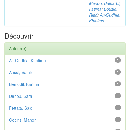
Manon
;
Balharbi,
Fatima
;
Bouzid,
Riad
;
Ait-Oudhia,
Khatima
Découvrir
Auteur(e)
Ait-Oudhia, Khatima
1
Ansel, Samir
1
Benfodil, Karima
1
Dehou, Sara
1
Fettata, Said
1
Geerts, Manon
1