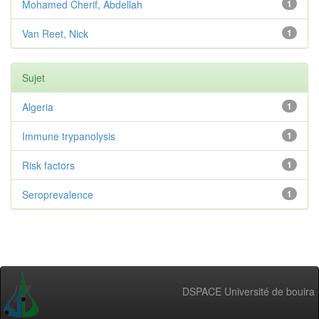
Mohamed Cherif, Abdellah
1
Van Reet, Nick
1
Sujet
Algeria
1
Immune trypanolysis
1
Risk factors
1
Seroprevalence
1
DSPACE Université de bouira