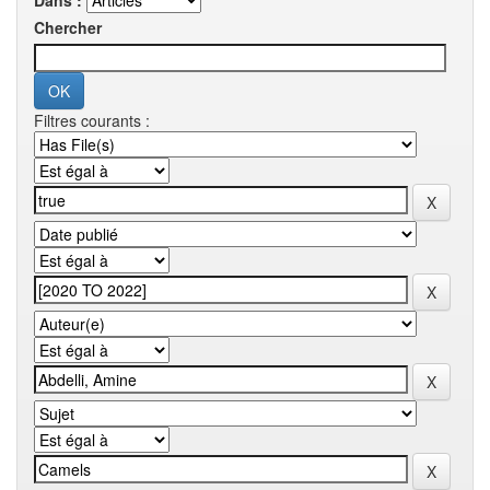
Dans :
Chercher
Filtres courants :