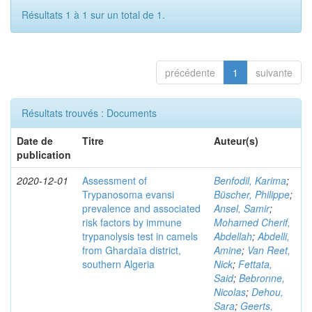
Résultats 1 à 1 sur un total de 1.
précédente
1
suivante
Résultats trouvés : Documents
Date de
Titre
Auteur(s)
publication
2020-12-01
Assessment of
Benfodil, Karima
;
Trypanosoma evansi
Büscher, Philippe
;
prevalence and associated
Ansel, Samir
;
risk factors by immune
Mohamed Cherif,
trypanolysis test in camels
Abdellah
;
Abdelli,
from Ghardaïa district,
Amine
;
Van Reet,
southern Algeria
Nick
;
Fettata,
Said
;
Bebronne,
Nicolas
;
Dehou,
Sara
;
Geerts,