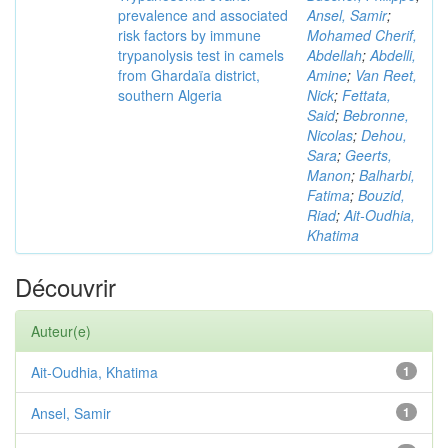
prevalence and associated
Ansel, Samir
;
risk factors by immune
Mohamed Cherif,
trypanolysis test in camels
Abdellah
;
Abdelli,
from Ghardaïa district,
Amine
;
Van Reet,
southern Algeria
Nick
;
Fettata,
Said
;
Bebronne,
Nicolas
;
Dehou,
Sara
;
Geerts,
Manon
;
Balharbi,
Fatima
;
Bouzid,
Riad
;
Ait-Oudhia,
Khatima
Découvrir
Auteur(e)
Ait-Oudhia, Khatima
1
Ansel, Samir
1