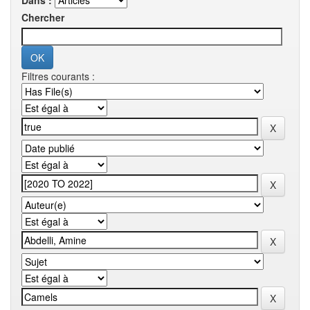
Dans :
Chercher
Filtres courants :