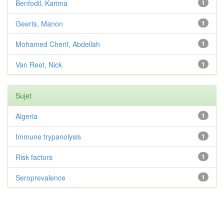
Benfodil, Karima
1
Geerts, Manon
1
Mohamed Cherif, Abdellah
1
Van Reet, Nick
1
Sujet
Algeria
1
Immune trypanolysis
1
Risk factors
1
Seroprevalence
1