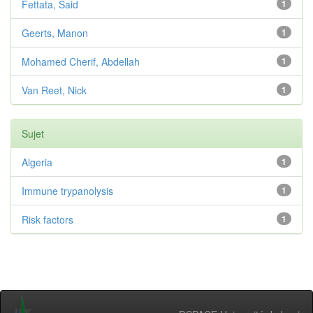
Fettata, Said
1
Geerts, Manon
1
Mohamed Cherif, Abdellah
1
Van Reet, Nick
1
Sujet
Algeria
1
Immune trypanolysis
1
Risk factors
1