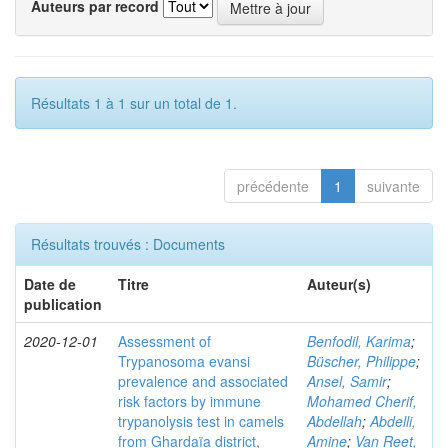
Auteurs par record
Résultats 1 à 1 sur un total de 1.
précédente
1
suivante
Résultats trouvés : Documents
Date de
Titre
Auteur(s)
publication
2020-12-01
Assessment of
Benfodil, Karima
;
Trypanosoma evansi
Büscher, Philippe
;
prevalence and associated
Ansel, Samir
;
risk factors by immune
Mohamed Cherif,
trypanolysis test in camels
Abdellah
;
Abdelli,
from Ghardaïa district,
Amine
;
Van Reet,