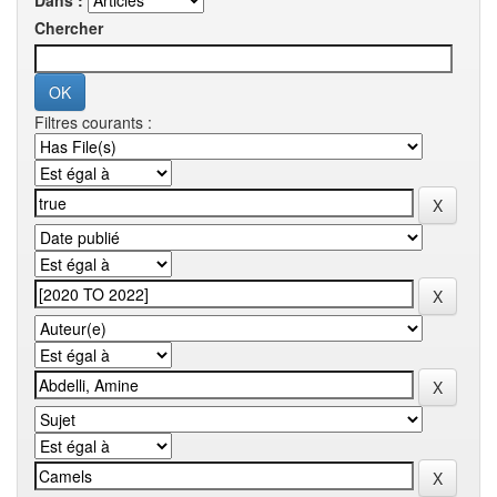
Dans :
Chercher
Filtres courants :