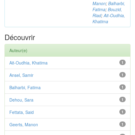
Manon
;
Balharbi,
Fatima
;
Bouzid,
Riad
;
Ait-Oudhia,
Khatima
Découvrir
Auteur(e)
Ait-Oudhia, Khatima
1
Ansel, Samir
1
Balharbi, Fatima
1
Dehou, Sara
1
Fettata, Said
1
Geerts, Manon
1