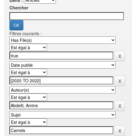
Dans :
Chercher
Filtres courants :