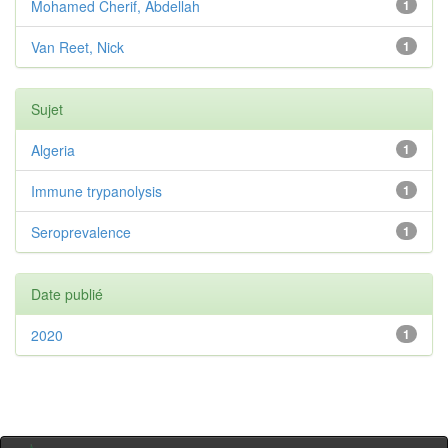
Mohamed Cherif, Abdellah
1
Van Reet, Nick
1
Sujet
Algeria
1
Immune trypanolysis
1
Seroprevalence
1
Date publié
2020
1