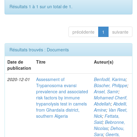
Résultats 1 à 1 sur un total de 1.
précédente
1
suivante
Résultats trouvés : Documents
Date de
Titre
Auteur(s)
publication
2020-12-01
Assessment of
Benfodil, Karima
;
Trypanosoma evansi
Büscher, Philippe
;
prevalence and associated
Ansel, Samir
;
risk factors by immune
Mohamed Cherif,
trypanolysis test in camels
Abdellah
;
Abdelli,
from Ghardaïa district,
Amine
;
Van Reet,
southern Algeria
Nick
;
Fettata,
Said
;
Bebronne,
Nicolas
;
Dehou,
Sara
;
Geerts,