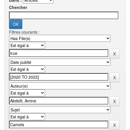
Dans :
Chercher
Filtres courants :