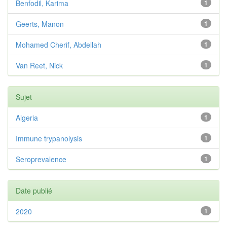
Benfodil, Karima
1
Geerts, Manon
1
Mohamed Cherif, Abdellah
1
Van Reet, Nick
1
Sujet
Algeria
1
Immune trypanolysis
1
Seroprevalence
1
Date publié
2020
1