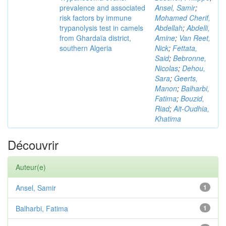
prevalence and associated
Ansel, Samir
;
risk factors by immune
Mohamed Cherif,
trypanolysis test in camels
Abdellah
;
Abdelli,
from Ghardaïa district,
Amine
;
Van Reet,
southern Algeria
Nick
;
Fettata,
Said
;
Bebronne,
Nicolas
;
Dehou,
Sara
;
Geerts,
Manon
;
Balharbi,
Fatima
;
Bouzid,
Riad
;
Ait-Oudhia,
Khatima
Découvrir
Auteur(e)
Ansel, Samir
1
Balharbi, Fatima
1