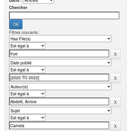
Dans :
Chercher
Filtres courants :