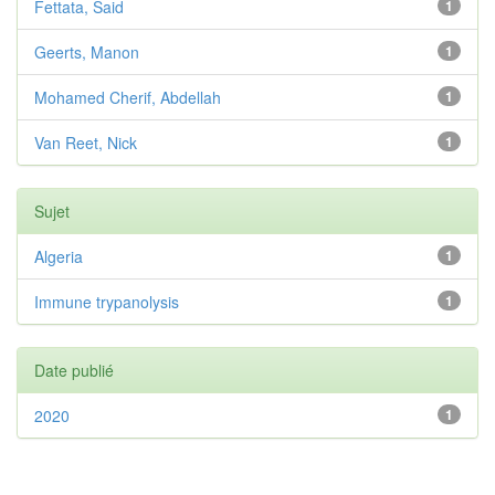
Fettata, Said
1
Geerts, Manon
1
Mohamed Cherif, Abdellah
1
Van Reet, Nick
1
Sujet
Algeria
1
Immune trypanolysis
1
Date publié
2020
1