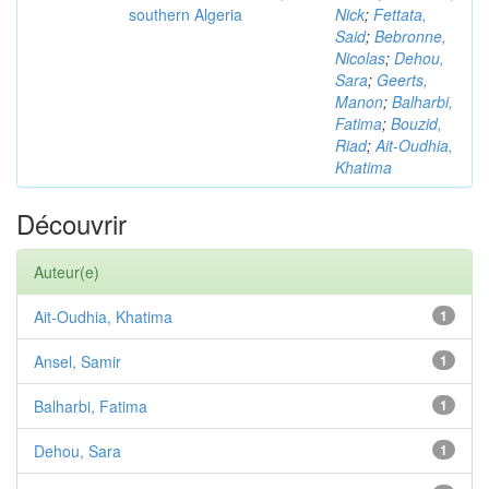
southern Algeria
Nick
;
Fettata,
Said
;
Bebronne,
Nicolas
;
Dehou,
Sara
;
Geerts,
Manon
;
Balharbi,
Fatima
;
Bouzid,
Riad
;
Ait-Oudhia,
Khatima
Découvrir
Auteur(e)
Ait-Oudhia, Khatima
1
Ansel, Samir
1
Balharbi, Fatima
1
Dehou, Sara
1