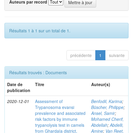
Auteurs par record
Résultats 1 à 1 sur un total de 1.
précédente
1
suivante
Résultats trouvés : Documents
Date de
Titre
Auteur(s)
publication
2020-12-01
Assessment of
Benfodil, Karima
;
Trypanosoma evansi
Büscher, Philippe
;
prevalence and associated
Ansel, Samir
;
risk factors by immune
Mohamed Cherif,
trypanolysis test in camels
Abdellah
;
Abdelli,
from Ghardaïa district,
Amine
;
Van Reet,