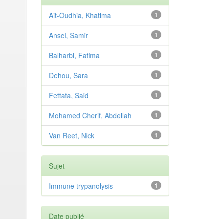
Ait-Oudhia, Khatima
1
Ansel, Samir
1
Balharbi, Fatima
1
Dehou, Sara
1
Fettata, Said
1
Mohamed Cherif, Abdellah
1
Van Reet, Nick
1
Sujet
Immune trypanolysis
1
Date publié