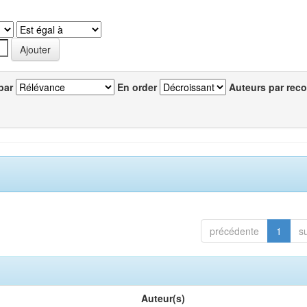
par
En order
Auteurs par reco
précédente
1
s
Auteur(s)