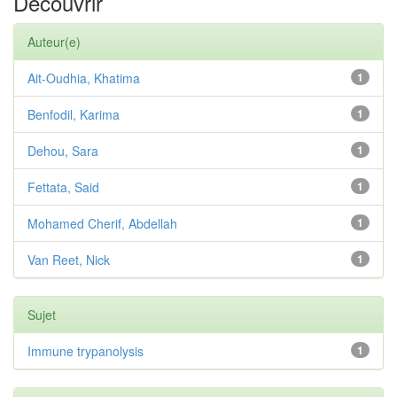
Découvrir
Auteur(e)
Ait-Oudhia, Khatima
1
Benfodil, Karima
1
Dehou, Sara
1
Fettata, Said
1
Mohamed Cherif, Abdellah
1
Van Reet, Nick
1
Sujet
Immune trypanolysis
1