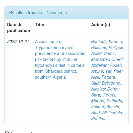
Résultats trouvés : Documents
Date de
Titre
Auteur(s)
publication
2020-12-01
Assessment of
Benfodil, Karima
;
Trypanosoma evansi
Büscher, Philippe
;
prevalence and associated
Ansel, Samir
;
risk factors by immune
Mohamed Cherif,
trypanolysis test in camels
Abdellah
;
Abdelli,
from Ghardaïa district,
Amine
;
Van Reet,
southern Algeria
Nick
;
Fettata,
Said
;
Bebronne,
Nicolas
;
Dehou,
Sara
;
Geerts,
Manon
;
Balharbi,
Fatima
;
Bouzid,
Riad
;
Ait-Oudhia,
Khatima