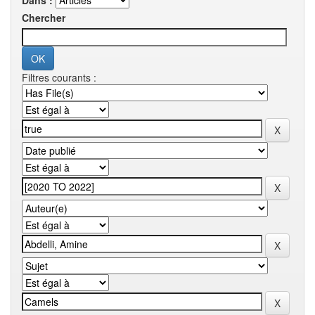
Dans :
Chercher
Filtres courants :