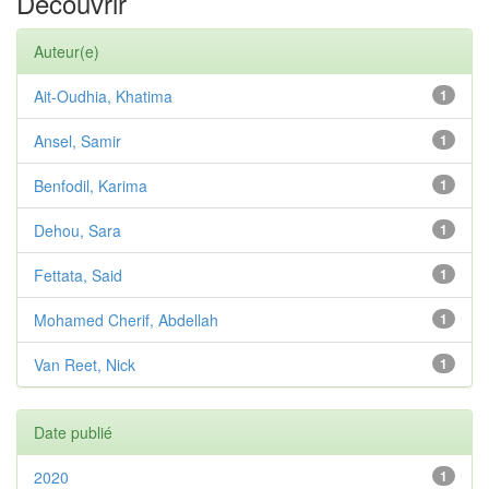
Découvrir
Auteur(e)
Ait-Oudhia, Khatima
1
Ansel, Samir
1
Benfodil, Karima
1
Dehou, Sara
1
Fettata, Said
1
Mohamed Cherif, Abdellah
1
Van Reet, Nick
1
Date publié
2020
1