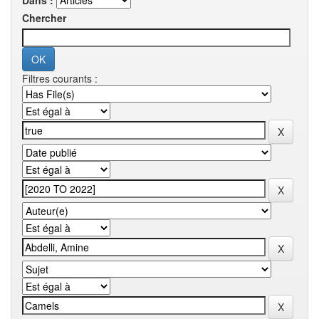
Dans :
Chercher
Filtres courants :