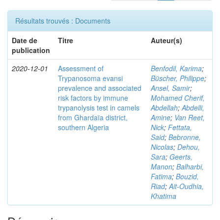
Résultats trouvés : Documents
Date de
Titre
Auteur(s)
publication
2020-12-01
Assessment of
Benfodil, Karima
;
Trypanosoma evansi
Büscher, Philippe
;
prevalence and associated
Ansel, Samir
;
risk factors by immune
Mohamed Cherif,
trypanolysis test in camels
Abdellah
;
Abdelli,
from Ghardaïa district,
Amine
;
Van Reet,
southern Algeria
Nick
;
Fettata,
Said
;
Bebronne,
Nicolas
;
Dehou,
Sara
;
Geerts,
Manon
;
Balharbi,
Fatima
;
Bouzid,
Riad
;
Ait-Oudhia,
Khatima