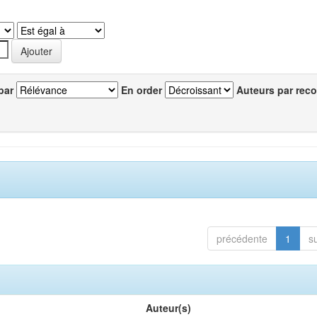
par
En order
Auteurs par reco
précédente
1
s
Auteur(s)