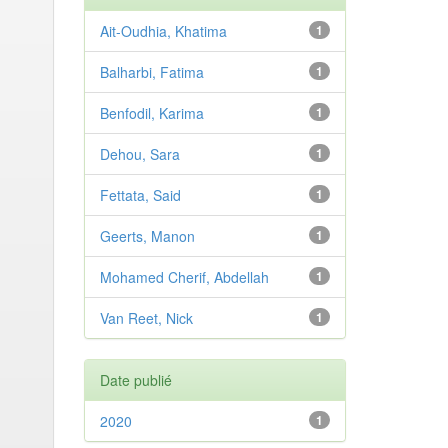
Ait-Oudhia, Khatima
1
Balharbi, Fatima
1
Benfodil, Karima
1
Dehou, Sara
1
Fettata, Said
1
Geerts, Manon
1
Mohamed Cherif, Abdellah
1
Van Reet, Nick
1
Date publié
2020
1