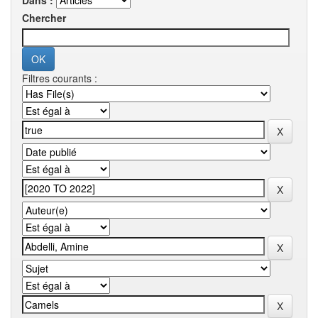
Dans :
Chercher
Filtres courants :