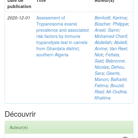
Date de
Titre
Auteur(s)
publication
2020-12-01
Assessment of
Benfodil, Karima
;
Trypanosoma evansi
Büscher, Philippe
;
prevalence and associated
Ansel, Samir
;
risk factors by immune
Mohamed Cherif,
trypanolysis test in camels
Abdellah
;
Abdelli,
from Ghardaïa district,
Amine
;
Van Reet,
southern Algeria
Nick
;
Fettata,
Said
;
Bebronne,
Nicolas
;
Dehou,
Sara
;
Geerts,
Manon
;
Balharbi,
Fatima
;
Bouzid,
Riad
;
Ait-Oudhia,
Khatima
Découvrir
Auteur(e)