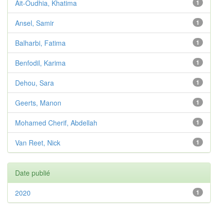
Ait-Oudhia, Khatima
1
Ansel, Samir
1
Balharbi, Fatima
1
Benfodil, Karima
1
Dehou, Sara
1
Geerts, Manon
1
Mohamed Cherif, Abdellah
1
Van Reet, Nick
1
Date publié
2020
1