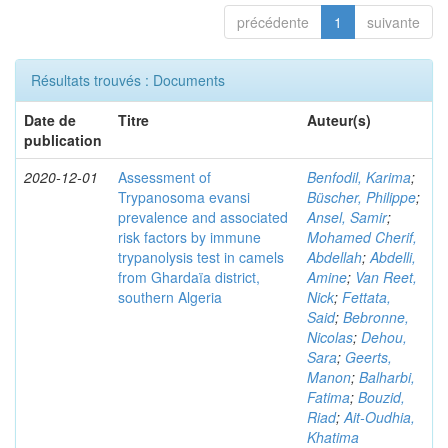
précédente
1
suivante
Résultats trouvés : Documents
Date de
Titre
Auteur(s)
publication
2020-12-01
Assessment of
Benfodil, Karima
;
Trypanosoma evansi
Büscher, Philippe
;
prevalence and associated
Ansel, Samir
;
risk factors by immune
Mohamed Cherif,
trypanolysis test in camels
Abdellah
;
Abdelli,
from Ghardaïa district,
Amine
;
Van Reet,
southern Algeria
Nick
;
Fettata,
Said
;
Bebronne,
Nicolas
;
Dehou,
Sara
;
Geerts,
Manon
;
Balharbi,
Fatima
;
Bouzid,
Riad
;
Ait-Oudhia,
Khatima