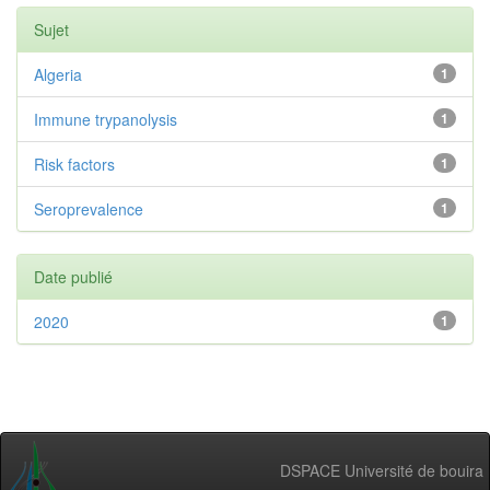
Sujet
Algeria
1
Immune trypanolysis
1
Risk factors
1
Seroprevalence
1
Date publié
2020
1
DSPACE Université de bouira