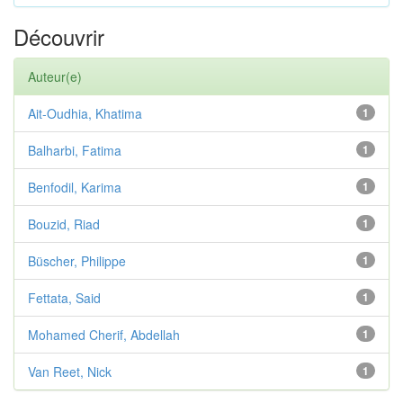
Découvrir
Auteur(e)
Ait-Oudhia, Khatima
1
Balharbi, Fatima
1
Benfodil, Karima
1
Bouzid, Riad
1
Büscher, Philippe
1
Fettata, Said
1
Mohamed Cherif, Abdellah
1
Van Reet, Nick
1