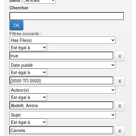
Dans :
Chercher
Filtres courants :