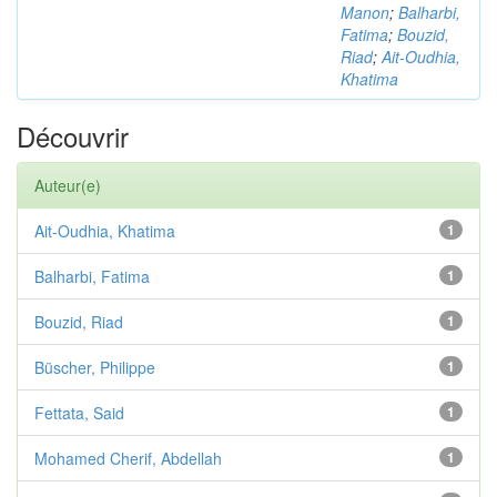
Manon
;
Balharbi,
Fatima
;
Bouzid,
Riad
;
Ait-Oudhia,
Khatima
Découvrir
Auteur(e)
Ait-Oudhia, Khatima
1
Balharbi, Fatima
1
Bouzid, Riad
1
Büscher, Philippe
1
Fettata, Said
1
Mohamed Cherif, Abdellah
1