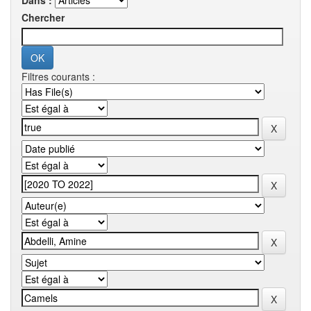
Dans :
Chercher
Filtres courants :