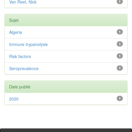
Van Reet, Nick
1
Sujet
Algeria
1
Immune trypanolysis
1
Risk factors
1
Seroprevalence
1
Date publié
2020
1