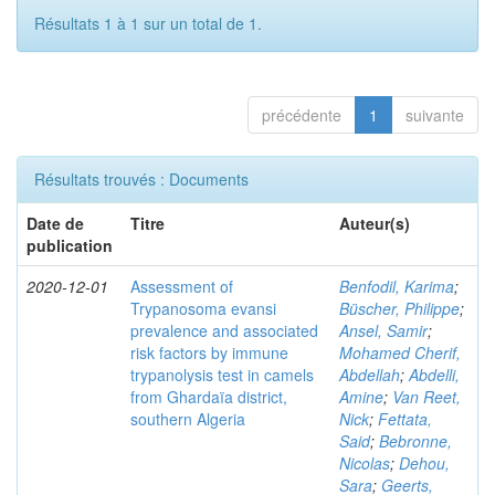
Résultats 1 à 1 sur un total de 1.
précédente
1
suivante
Résultats trouvés : Documents
Date de
Titre
Auteur(s)
publication
2020-12-01
Assessment of
Benfodil, Karima
;
Trypanosoma evansi
Büscher, Philippe
;
prevalence and associated
Ansel, Samir
;
risk factors by immune
Mohamed Cherif,
trypanolysis test in camels
Abdellah
;
Abdelli,
from Ghardaïa district,
Amine
;
Van Reet,
southern Algeria
Nick
;
Fettata,
Said
;
Bebronne,
Nicolas
;
Dehou,
Sara
;
Geerts,