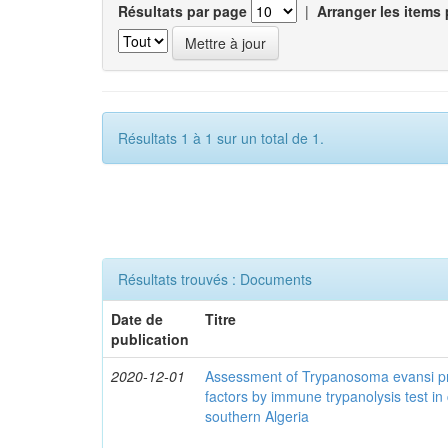
Résultats par page
|
Arranger les items 
Résultats 1 à 1 sur un total de 1.
Résultats trouvés : Documents
Date de
Titre
publication
2020-12-01
Assessment of Trypanosoma evansi pr
factors by immune trypanolysis test in
southern Algeria