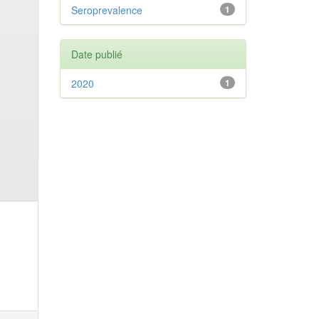
Seroprevalence
1
Date publié
2020
1