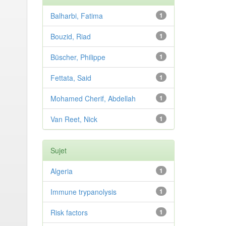
Balharbi, Fatima
1
Bouzid, Riad
1
Büscher, Philippe
1
Fettata, Said
1
Mohamed Cherif, Abdellah
1
Van Reet, Nick
1
Sujet
Algeria
1
Immune trypanolysis
1
Risk factors
1