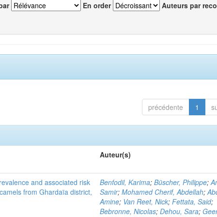
par
En order
Auteurs par reco
précédente
1
s
Auteur(s)
evalence and associated risk
Benfodil, Karima
;
Büscher, Philippe
;
A
 camels from Ghardaïa district,
Samir
;
Mohamed Cherif, Abdellah
;
Abd
Amine
;
Van Reet, Nick
;
Fettata, Said
;
Bebronne, Nicolas
;
Dehou, Sara
;
Geer