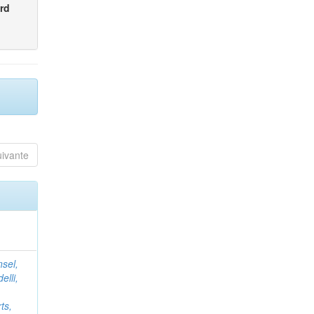
rd
uivante
nsel,
elli,
ts,