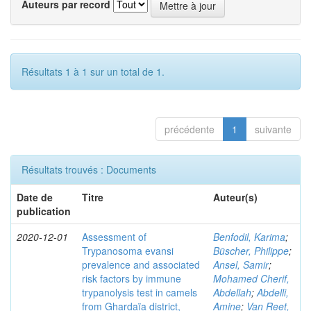
Auteurs par record
Résultats 1 à 1 sur un total de 1.
précédente
1
suivante
Résultats trouvés : Documents
Date de
Titre
Auteur(s)
publication
2020-12-01
Assessment of
Benfodil, Karima
;
Trypanosoma evansi
Büscher, Philippe
;
prevalence and associated
Ansel, Samir
;
risk factors by immune
Mohamed Cherif,
trypanolysis test in camels
Abdellah
;
Abdelli,
from Ghardaïa district,
Amine
;
Van Reet,