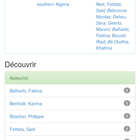
southern Algeria
Nick
;
Fettata,
Said
;
Bebronne,
Nicolas
;
Dehou,
Sara
;
Geerts,
Manon
;
Balharbi,
Fatima
;
Bouzid,
Riad
;
Ait-Oudhia,
Khatima
Découvrir
Auteur(e)
Balharbi, Fatima
1
Benfodil, Karima
1
Büscher, Philippe
1
Fettata, Said
1