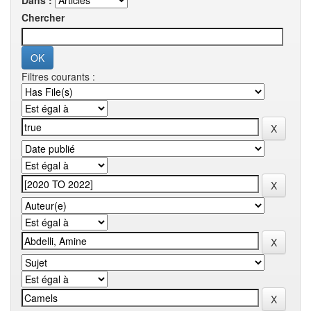
Dans :
Chercher
Filtres courants :