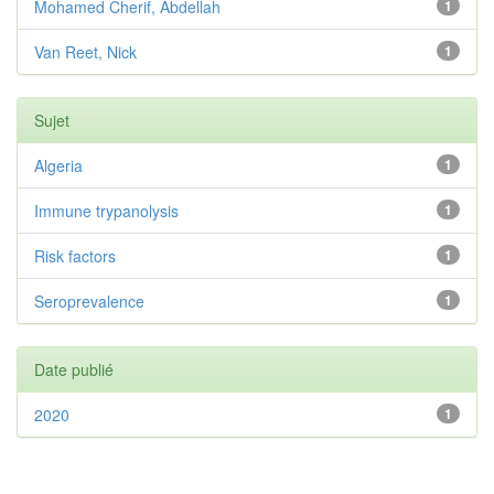
Mohamed Cherif, Abdellah
1
Van Reet, Nick
1
Sujet
Algeria
1
Immune trypanolysis
1
Risk factors
1
Seroprevalence
1
Date publié
2020
1