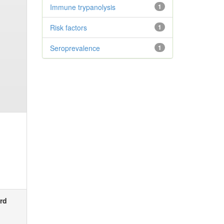
Immune trypanolysis
1
Risk factors
1
Seroprevalence
1
rd