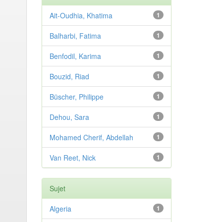
Ait-Oudhia, Khatima
1
Balharbi, Fatima
1
Benfodil, Karima
1
Bouzid, Riad
1
Büscher, Philippe
1
Dehou, Sara
1
Mohamed Cherif, Abdellah
1
Van Reet, Nick
1
Sujet
Algeria
1