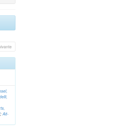
uivante
nsel,
elli,
ts,
d
;
Ait-