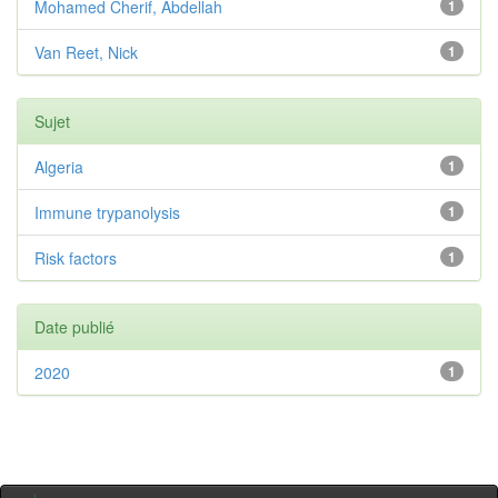
Mohamed Cherif, Abdellah
1
Van Reet, Nick
1
Sujet
Algeria
1
Immune trypanolysis
1
Risk factors
1
Date publié
2020
1