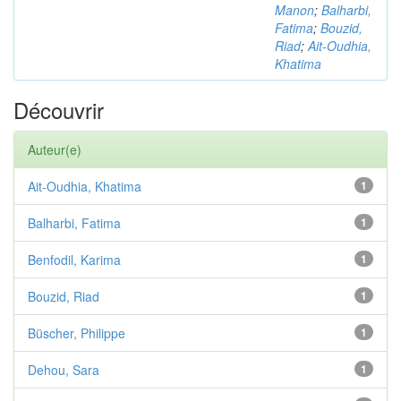
Manon
;
Balharbi,
Fatima
;
Bouzid,
Riad
;
Ait-Oudhia,
Khatima
Découvrir
Auteur(e)
Ait-Oudhia, Khatima
1
Balharbi, Fatima
1
Benfodil, Karima
1
Bouzid, Riad
1
Büscher, Philippe
1
Dehou, Sara
1