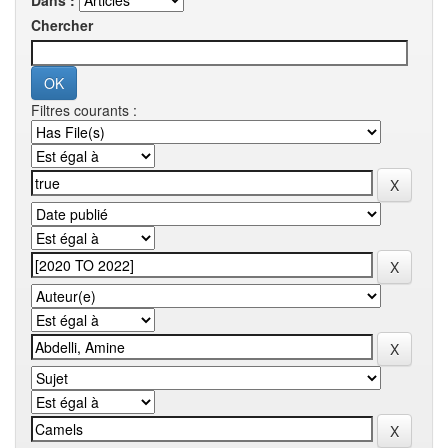
Dans :
Chercher
Filtres courants :