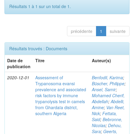
Résultats 1 à 1 sur un total de 1.
précédente
1
suivante
Résultats trouvés : Documents
Date de
Titre
Auteur(s)
publication
2020-12-01
Assessment of
Benfodil, Karima
;
Trypanosoma evansi
Büscher, Philippe
;
prevalence and associated
Ansel, Samir
;
risk factors by immune
Mohamed Cherif,
trypanolysis test in camels
Abdellah
;
Abdelli,
from Ghardaïa district,
Amine
;
Van Reet,
southern Algeria
Nick
;
Fettata,
Said
;
Bebronne,
Nicolas
;
Dehou,
Sara
;
Geerts,