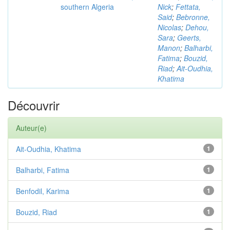
southern Algeria
Nick
;
Fettata,
Said
;
Bebronne,
Nicolas
;
Dehou,
Sara
;
Geerts,
Manon
;
Balharbi,
Fatima
;
Bouzid,
Riad
;
Ait-Oudhia,
Khatima
Découvrir
Auteur(e)
Ait-Oudhia, Khatima
1
Balharbi, Fatima
1
Benfodil, Karima
1
Bouzid, Riad
1