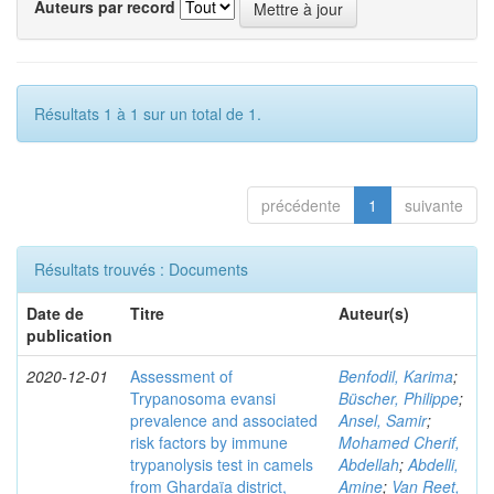
Auteurs par record
Résultats 1 à 1 sur un total de 1.
précédente
1
suivante
Résultats trouvés : Documents
Date de
Titre
Auteur(s)
publication
2020-12-01
Assessment of
Benfodil, Karima
;
Trypanosoma evansi
Büscher, Philippe
;
prevalence and associated
Ansel, Samir
;
risk factors by immune
Mohamed Cherif,
trypanolysis test in camels
Abdellah
;
Abdelli,
from Ghardaïa district,
Amine
;
Van Reet,