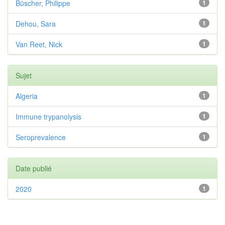
Büscher, Philippe
1
Dehou, Sara
1
Van Reet, Nick
1
Sujet
Algeria
1
Immune trypanolysis
1
Seroprevalence
1
Date publié
2020
1