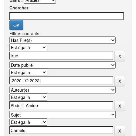
Dans :
Chercher
Filtres courants :