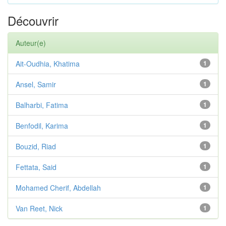
Découvrir
Auteur(e)
Ait-Oudhia, Khatima
1
Ansel, Samir
1
Balharbi, Fatima
1
Benfodil, Karima
1
Bouzid, Riad
1
Fettata, Said
1
Mohamed Cherif, Abdellah
1
Van Reet, Nick
1