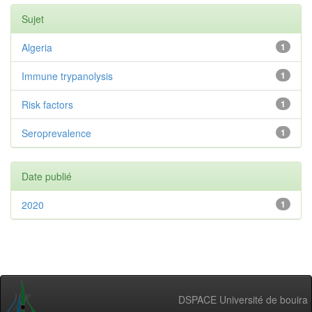
Sujet
Algeria
1
Immune trypanolysis
1
Risk factors
1
Seroprevalence
1
Date publié
2020
1
DSPACE Université de bouira