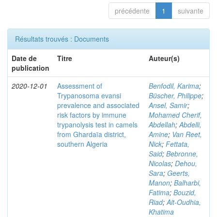
précédente
1
suivante
Résultats trouvés : Documents
Date de
Titre
Auteur(s)
publication
2020-12-01
Assessment of
Benfodil, Karima
;
Trypanosoma evansi
Büscher, Philippe
;
prevalence and associated
Ansel, Samir
;
risk factors by immune
Mohamed Cherif,
trypanolysis test in camels
Abdellah
;
Abdelli,
from Ghardaïa district,
Amine
;
Van Reet,
southern Algeria
Nick
;
Fettata,
Said
;
Bebronne,
Nicolas
;
Dehou,
Sara
;
Geerts,
Manon
;
Balharbi,
Fatima
;
Bouzid,
Riad
;
Ait-Oudhia,
Khatima