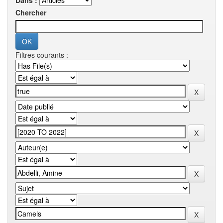
Dans :
Chercher
Filtres courants :