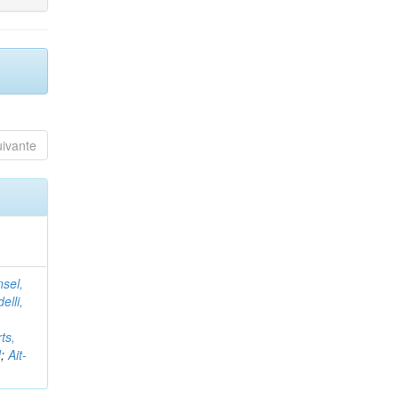
uivante
nsel,
elli,
ts,
d
;
Ait-