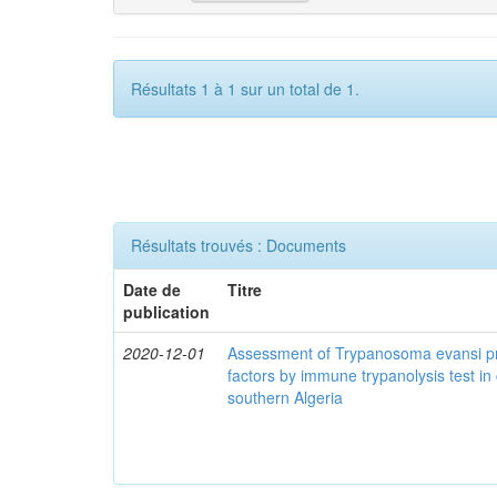
Résultats 1 à 1 sur un total de 1.
Résultats trouvés : Documents
Date de
Titre
publication
2020-12-01
Assessment of Trypanosoma evansi pr
factors by immune trypanolysis test in
southern Algeria