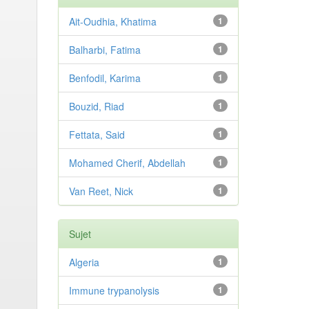
Ait-Oudhia, Khatima
1
Balharbi, Fatima
1
Benfodil, Karima
1
Bouzid, Riad
1
Fettata, Said
1
Mohamed Cherif, Abdellah
1
Van Reet, Nick
1
Sujet
Algeria
1
Immune trypanolysis
1