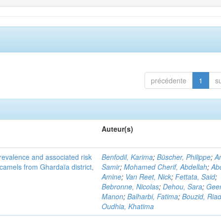
précédente
1
s
Auteur(s)
evalence and associated risk
Benfodil, Karima
;
Büscher, Philippe
;
A
 camels from Ghardaïa district,
Samir
;
Mohamed Cherif, Abdellah
;
Abd
Amine
;
Van Reet, Nick
;
Fettata, Said
;
Bebronne, Nicolas
;
Dehou, Sara
;
Geer
Manon
;
Balharbi, Fatima
;
Bouzid, Ria
Oudhia, Khatima