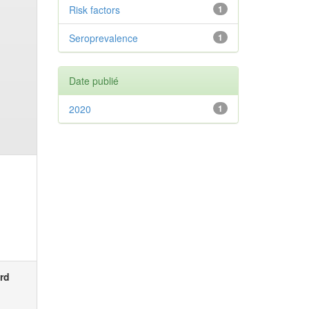
Risk factors
1
Seroprevalence
1
Date publié
2020
1
rd