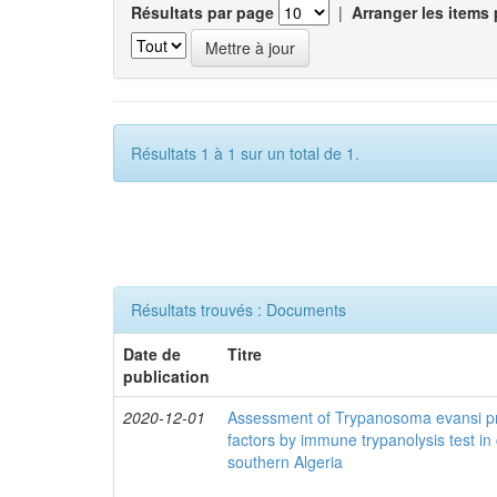
Résultats par page
|
Arranger les items 
Résultats 1 à 1 sur un total de 1.
Résultats trouvés : Documents
Date de
Titre
publication
2020-12-01
Assessment of Trypanosoma evansi pr
factors by immune trypanolysis test in
southern Algeria