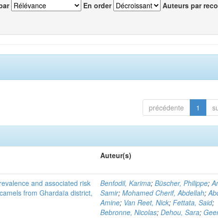
par
En order
Auteurs par reco
précédente
1
s
Auteur(s)
evalence and associated risk
Benfodil, Karima
;
Büscher, Philippe
;
A
 camels from Ghardaïa district,
Samir
;
Mohamed Cherif, Abdellah
;
Abd
Amine
;
Van Reet, Nick
;
Fettata, Said
;
Bebronne, Nicolas
;
Dehou, Sara
;
Geer