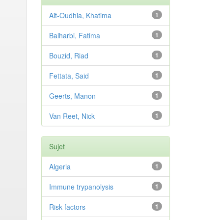
Ait-Oudhia, Khatima
1
Balharbi, Fatima
1
Bouzid, Riad
1
Fettata, Said
1
Geerts, Manon
1
Van Reet, Nick
1
Sujet
Algeria
1
Immune trypanolysis
1
Risk factors
1