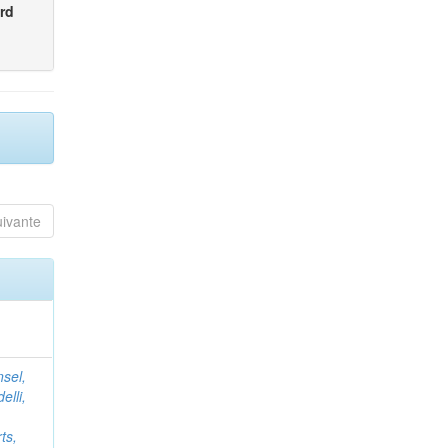
rd
uivante
nsel,
elli,
ts,