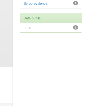
Seroprevalence
1
Date publié
2020
1