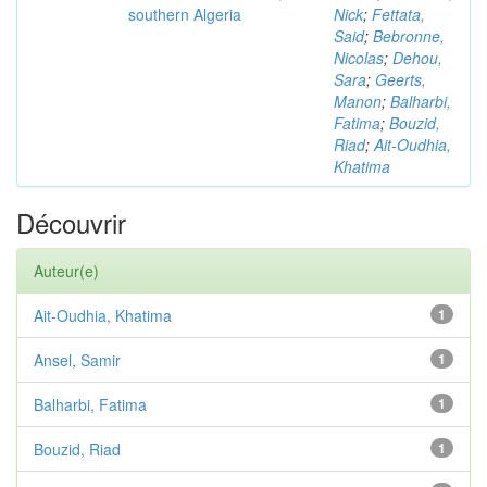
southern Algeria
Nick
;
Fettata,
Said
;
Bebronne,
Nicolas
;
Dehou,
Sara
;
Geerts,
Manon
;
Balharbi,
Fatima
;
Bouzid,
Riad
;
Ait-Oudhia,
Khatima
Découvrir
Auteur(e)
Ait-Oudhia, Khatima
1
Ansel, Samir
1
Balharbi, Fatima
1
Bouzid, Riad
1