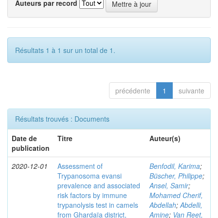
Auteurs par record
Résultats 1 à 1 sur un total de 1.
précédente
1
suivante
Résultats trouvés : Documents
Date de
Titre
Auteur(s)
publication
2020-12-01
Assessment of
Benfodil, Karima
;
Trypanosoma evansi
Büscher, Philippe
;
prevalence and associated
Ansel, Samir
;
risk factors by immune
Mohamed Cherif,
trypanolysis test in camels
Abdellah
;
Abdelli,
from Ghardaïa district,
Amine
;
Van Reet,