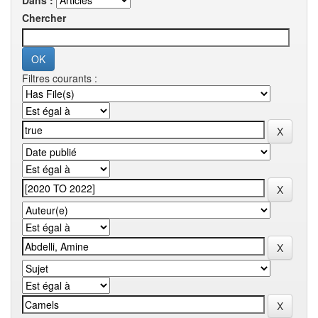
Dans :
Chercher
Filtres courants :