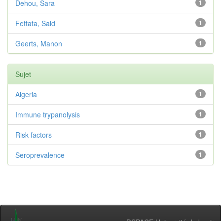
Dehou, Sara
1
Fettata, Said
1
Geerts, Manon
1
Sujet
Algeria
1
Immune trypanolysis
1
Risk factors
1
Seroprevalence
1