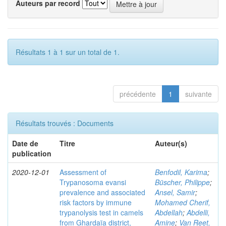
Auteurs par record
Résultats 1 à 1 sur un total de 1.
précédente
1
suivante
Résultats trouvés : Documents
Date de
Titre
Auteur(s)
publication
2020-12-01
Assessment of
Benfodil, Karima
;
Trypanosoma evansi
Büscher, Philippe
;
prevalence and associated
Ansel, Samir
;
risk factors by immune
Mohamed Cherif,
trypanolysis test in camels
Abdellah
;
Abdelli,
from Ghardaïa district,
Amine
;
Van Reet,