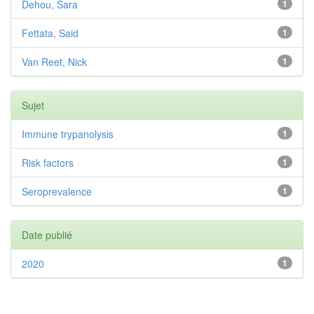
Dehou, Sara
1
Fettata, Said
1
Van Reet, Nick
1
Sujet
Immune trypanolysis
1
Risk factors
1
Seroprevalence
1
Date publié
2020
1