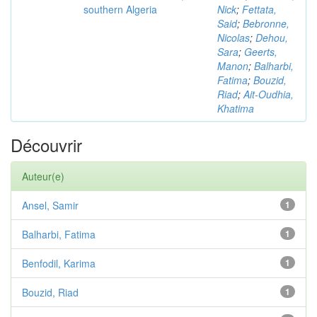
southern Algeria
Nick
;
Fettata,
Said
;
Bebronne,
Nicolas
;
Dehou,
Sara
;
Geerts,
Manon
;
Balharbi,
Fatima
;
Bouzid,
Riad
;
Ait-Oudhia,
Khatima
Découvrir
Auteur(e)
Ansel, Samir
1
Balharbi, Fatima
1
Benfodil, Karima
1
Bouzid, Riad
1