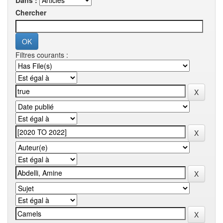
Dans :
Chercher
Filtres courants :