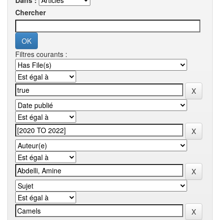
Dans :
Chercher
Filtres courants :