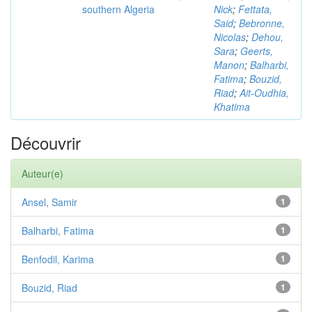
southern Algeria
Nick
;
Fettata,
Said
;
Bebronne,
Nicolas
;
Dehou,
Sara
;
Geerts,
Manon
;
Balharbi,
Fatima
;
Bouzid,
Riad
;
Ait-Oudhia,
Khatima
Découvrir
Auteur(e)
Ansel, Samir
1
Balharbi, Fatima
1
Benfodil, Karima
1
Bouzid, Riad
1