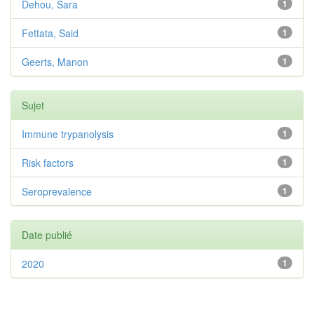
Dehou, Sara
1
Fettata, Said
1
Geerts, Manon
1
Sujet
Immune trypanolysis
1
Risk factors
1
Seroprevalence
1
Date publié
2020
1