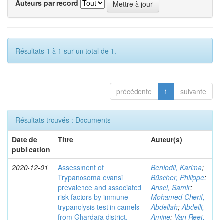
Auteurs par record
Résultats 1 à 1 sur un total de 1.
précédente
1
suivante
Résultats trouvés : Documents
Date de
Titre
Auteur(s)
publication
2020-12-01
Assessment of
Benfodil, Karima
;
Trypanosoma evansi
Büscher, Philippe
;
prevalence and associated
Ansel, Samir
;
risk factors by immune
Mohamed Cherif,
trypanolysis test in camels
Abdellah
;
Abdelli,
from Ghardaïa district,
Amine
;
Van Reet,