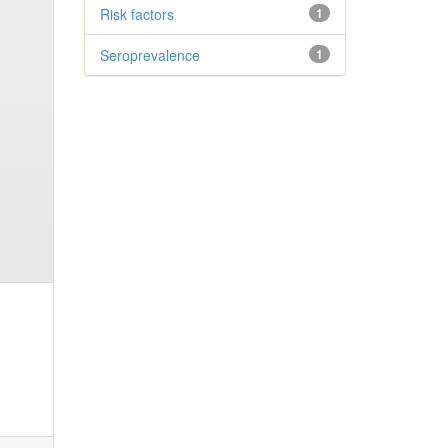
Risk factors
1
Seroprevalence
1