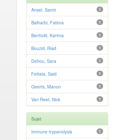
Ansel, Samir
1
Balharbi, Fatima
1
Benfodil, Karima
1
Bouzid, Riad
1
Dehou, Sara
1
Fettata, Said
1
Geerts, Manon
1
Van Reet, Nick
1
Sujet
Immune trypanolysis
1