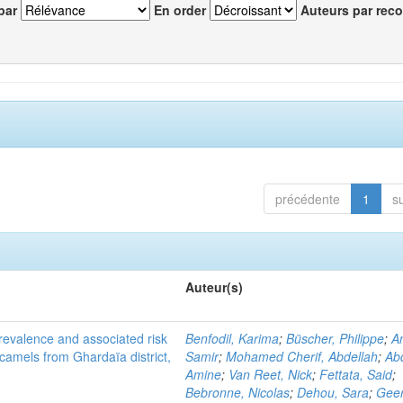
par
En order
Auteurs par reco
précédente
1
s
Auteur(s)
evalence and associated risk
Benfodil, Karima
;
Büscher, Philippe
;
A
 camels from Ghardaïa district,
Samir
;
Mohamed Cherif, Abdellah
;
Abd
Amine
;
Van Reet, Nick
;
Fettata, Said
;
Bebronne, Nicolas
;
Dehou, Sara
;
Geer