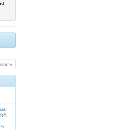
rd
uivante
nsel,
elli,
ts,