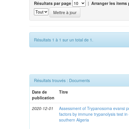
Résultats par page
|
Arranger les items 
Résultats 1 à 1 sur un total de 1.
Résultats trouvés : Documents
Date de
Titre
publication
2020-12-01
Assessment of Trypanosoma evansi pr
factors by immune trypanolysis test in
southern Algeria