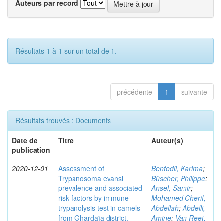
Auteurs par record
Résultats 1 à 1 sur un total de 1.
précédente
1
suivante
Résultats trouvés : Documents
Date de
Titre
Auteur(s)
publication
2020-12-01
Assessment of
Benfodil, Karima
;
Trypanosoma evansi
Büscher, Philippe
;
prevalence and associated
Ansel, Samir
;
risk factors by immune
Mohamed Cherif,
trypanolysis test in camels
Abdellah
;
Abdelli,
from Ghardaïa district,
Amine
;
Van Reet,