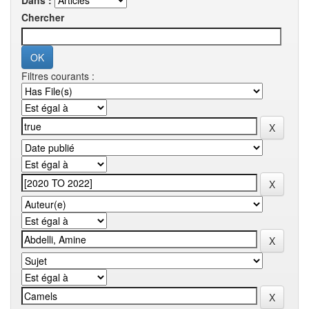
Dans :
Chercher
Filtres courants :