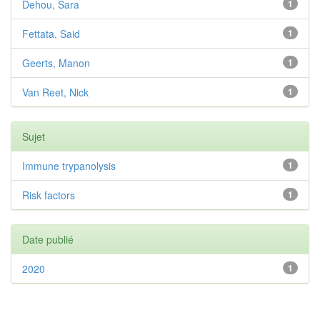
Dehou, Sara
1
Fettata, Said
1
Geerts, Manon
1
Van Reet, Nick
1
Sujet
Immune trypanolysis
1
Risk factors
1
Date publié
2020
1