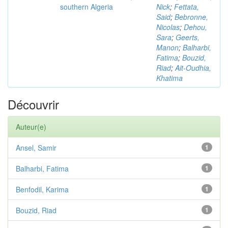
southern Algeria
Nick
;
Fettata,
Said
;
Bebronne,
Nicolas
;
Dehou,
Sara
;
Geerts,
Manon
;
Balharbi,
Fatima
;
Bouzid,
Riad
;
Ait-Oudhia,
Khatima
Découvrir
Auteur(e)
Ansel, Samir
1
Balharbi, Fatima
1
Benfodil, Karima
1
Bouzid, Riad
1