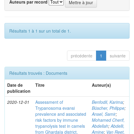
Auteurs par record
Résultats 1 à 1 sur un total de 1.
précédente
1
suivante
Résultats trouvés : Documents
Date de
Titre
Auteur(s)
publication
2020-12-01
Assessment of
Benfodil, Karima
;
Trypanosoma evansi
Büscher, Philippe
;
prevalence and associated
Ansel, Samir
;
risk factors by immune
Mohamed Cherif,
trypanolysis test in camels
Abdellah
;
Abdelli,
from Ghardaïa district,
Amine
;
Van Reet,