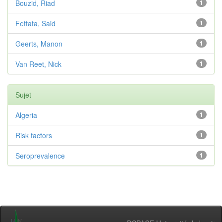
Bouzid, Riad
1
Fettata, Said
1
Geerts, Manon
1
Van Reet, Nick
1
Sujet
Algeria
1
Risk factors
1
Seroprevalence
1