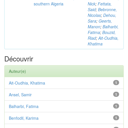
southern Algeria
Nick
;
Fettata,
Said
;
Bebronne,
Nicolas
;
Dehou,
Sara
;
Geerts,
Manon
;
Balharbi,
Fatima
;
Bouzid,
Riad
;
Ait-Oudhia,
Khatima
Découvrir
Auteur(e)
Ait-Oudhia, Khatima
1
Ansel, Samir
1
Balharbi, Fatima
1
Benfodil, Karima
1