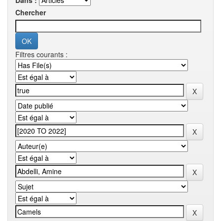
Dans :
Chercher
Filtres courants :