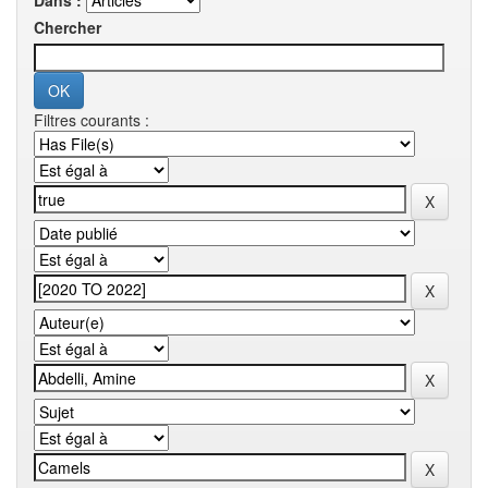
Dans :
Chercher
Filtres courants :