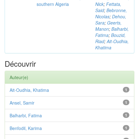
southern Algeria
Nick
;
Fettata,
Said
;
Bebronne,
Nicolas
;
Dehou,
Sara
;
Geerts,
Manon
;
Balharbi,
Fatima
;
Bouzid,
Riad
;
Ait-Oudhia,
Khatima
Découvrir
Auteur(e)
Ait-Oudhia, Khatima
1
Ansel, Samir
1
Balharbi, Fatima
1
Benfodil, Karima
1