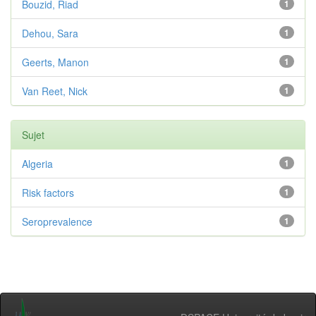
Bouzid, Riad
1
Dehou, Sara
1
Geerts, Manon
1
Van Reet, Nick
1
Sujet
Algeria
1
Risk factors
1
Seroprevalence
1