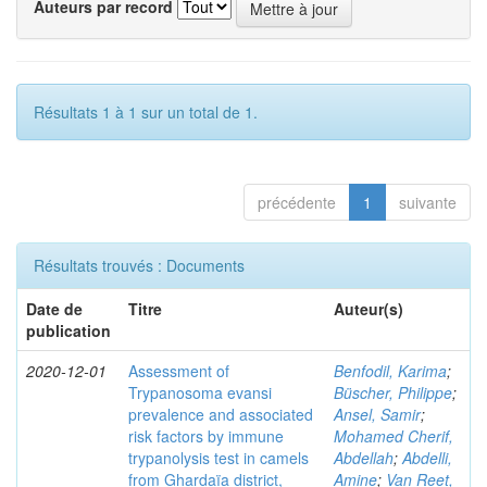
Auteurs par record
Résultats 1 à 1 sur un total de 1.
précédente
1
suivante
Résultats trouvés : Documents
Date de
Titre
Auteur(s)
publication
2020-12-01
Assessment of
Benfodil, Karima
;
Trypanosoma evansi
Büscher, Philippe
;
prevalence and associated
Ansel, Samir
;
risk factors by immune
Mohamed Cherif,
trypanolysis test in camels
Abdellah
;
Abdelli,
from Ghardaïa district,
Amine
;
Van Reet,